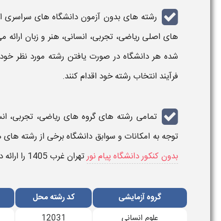
رشته های بدون آزمون دانشگاه های سراسری
از
های اصلی ریاضی، تجربی، انسانی، هنر و زبان ارائه می
شده
هر
دانشگاه
در صورت یافتن رشته مورد نظر خود
فرآیند
انتخاب رشته
خود اقدام کنند.
تمامی
رشته های
گروه های ریاضی، تجربی، انسا
توجه به امکانات و سوابق دانشگاه برخی از رشته های هر
بدون کنکور دانشگاه پیام نور
تهران غرب
1405
را ارائه د
گروه آزمایشی
کد رﺷﺘﻪ محل
علوم انسانی
12031