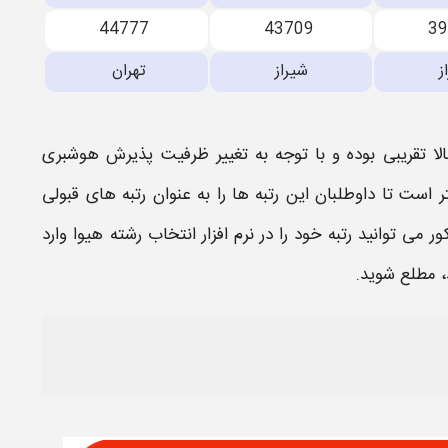
44777
43709
3
ز
شیراز
تهران
لا تقریبی بوده و با توجه به تغییر ظرفیت پذیرش
هوشبری
ر است تا داوطلبان این
رتبه
ها را به عنوان
رتبه
های
قبولی
کور می توانید
رتبه
خود را در نرم افزار انتخاب رشته هیوا وارد
د، مطلع شوید.