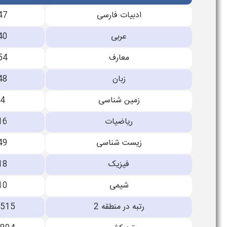
ادبیات فارسی
47
عربی
40
معارف
54
زبان
48
زمین شناسی
4
ریاضیات
16
زیست شناسی
49
فیزیک
18
شیمی
10
رتبه در منطقه 2
6515