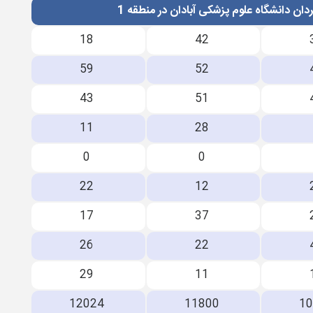
ن دانشگاه علوم پزشکی آبادان در منطقه 1
18
42
59
52
43
51
11
28
0
0
22
12
17
37
26
22
29
11
12024
11800
1