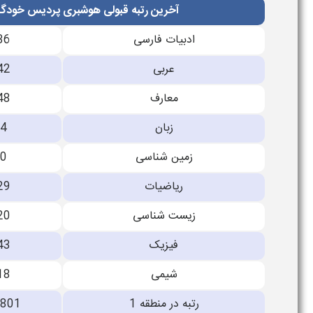
آخرین رتبه قبولی هوشبری پردیس خودگردا
ادبیات فارسی
36
عربی
42
معارف
48
زبان
4
زمین شناسی
0
ریاضیات
29
زیست شناسی
20
فیزیک
43
شیمی
18
رتبه در منطقه 1
0801