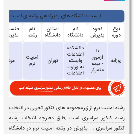
لیست دانشگاه های پذیرندهی رشته ی امنیت نرم
نوع
نحوه
نام
استان
نام
جنسیت
دوره
پذیرش
دانشگاه
دانشگاه
رشته
پذیرش
دانشکده
با
اطلاعات
آزمون
امنیت
روزانه
وابسته
تهران
مرد
- نیمه
نرم
به وزارت
متمرکز
اطلاعات
رشته
امنیت نرم
از زیرمجموعه های
کنکور تجربی
در
انتخاب
رشته کنکور سراسری
است .طبق
دفترچه انتخاب رشته
کنکور سراسری
، پذیرش در رشته
امنیت نرم
در دانشگاه