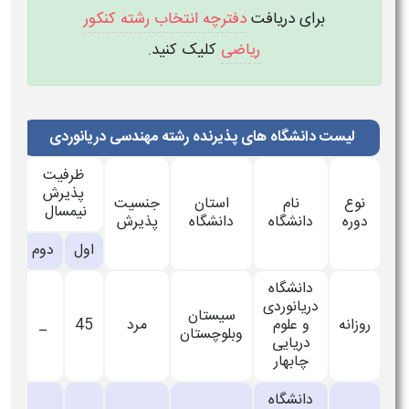
برای دریافت
دفترچه انتخاب رشته کنکور
ریاضی
کلیک کنید.
لیست دانشگاه های پذیرنده رشته مهندسی دریانوردی
ظرفیت
پذیرش
نوع
نام
استان
جنسیت
نیمسال
دوره
دانشگاه
دانشگاه
پذیرش
اول
دوم
دانشگاه
دريانوردی
سيستان
روزانه
و علوم
مرد
45
_
وبلوچستان
دريايی
چابهار
دانشگاه