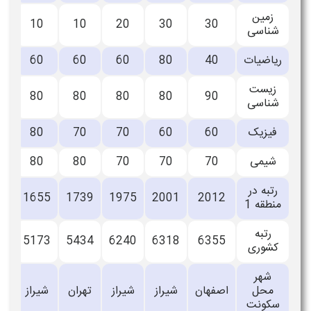
زمین
10
10
20
30
30
شناسی
ریاضیات
40
80
60
60
60
زیست
80
80
80
80
90
شناسی
فیزیک
60
60
70
70
80
شیمی
70
70
70
80
80
رتبه در
1655
1739
1975
2001
2012
منطقه 1
رتبه
5173
5434
6240
6318
6355
کشوری
شهر
محل
اصفهان
شیراز
شیراز
تهران
شیراز
سکونت