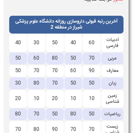
آخرین رتبه قبولی داروسازی روزانه دانشگاه علوم پزشکی
شیراز در منطقه 2
ادبیات
40
30
50
40
60
فارسی
عربی
70
50
80
60
50
معارف
90
60
70
70
50
زبان
50
50
70
80
30
زمین
20
10
20
10
10
شناسی
ریاضیات
50
80
50
70
80
زیست
70
80
90
70
70
شناسی