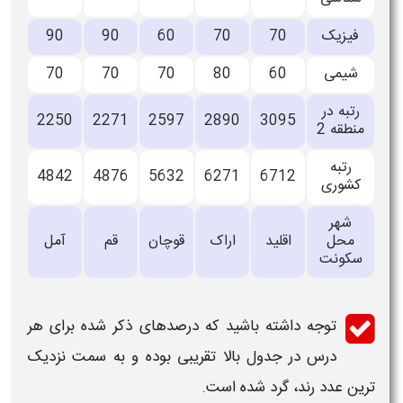
فیزیک
70
70
60
90
90
شیمی
60
80
70
70
70
رتبه در
2250
2271
2597
2890
3095
منطقه 2
رتبه
4842
4876
5632
6271
6712
کشوری
شهر
محل
اقلید
اراک
قوچان
قم
آمل
سکونت
توجه داشته باشید که درصدهای ذکر شده برای هر
درس در جدول بالا تقریبی بوده و به سمت نزدیک
ترین عدد رند، گرد شده است.