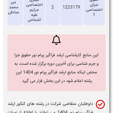
مير
جزای
اختصاصی
1223179
2
محمد
اختصاصی
جرايم
صادقی
1
عليه
اشخاص
این
منابع کارشناسی ارشد فراگیر پیام نور حقوق جزا
و جرم شناسی
برای آخرین دوره برگزار شده است، به
محض اینکه منابع ارشد فراگیر پیام نور
1404
این
رشته اعلام شود در این بخش قرار می گیرد.
داوطلبان متقاضی شرکت در رشته های
کنکور ارشد
فراگیر پیام نور 1404
می توانند با اطلاع از نمرات