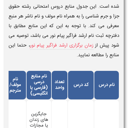
شده است. این جدول
منابع دروس امتحانی رشته حقوق
جزا و جرم شناسی
را به همراه نام مولف و نام ناشر هر
منبع
معرفی می کند. با توجه به این که این منابع مطابق با
دفترچه ثبت نام
ارشد فراگیر پیام نور
می باشد، توصیه می
شود پیش از
زمان برگزاری ارشد فراگیر پیام نور
، حتما این
منابع را مطالعه نمایید.
نام منابع
نام
تعداد
درسی
نام درس
کد درس
مولف/
ن
واحد
(فارسی یا
مترجم
انگلیسی)
جايگزين
های زندان
يا مجازات