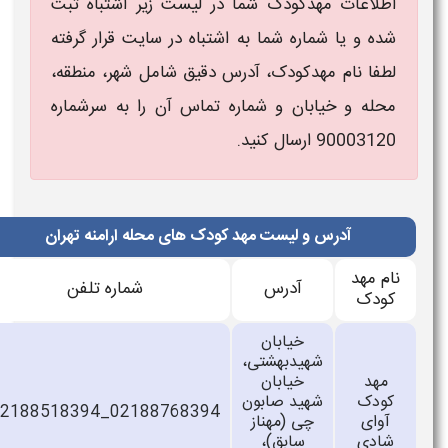
اطلاعات مهدکودک شما در لیست زیر اشتباه ثبت
شده و یا شماره شما به اشتباه در سایت قرار گرفته
لطفا نام مهدکودک، آدرس دقیق شامل شهر، منطقه،
محله و خیابان و شماره تماس آن را به سرشماره
90003120 ارسال کنید.
آدرس و لیست مهد کودک های محله ارامنه تهران
نام مهد
آدرس
شماره تلفن
کودک
خیابان
شهیدبهشتی،
مهد
خیابان
کودک
شهید صابون
02188518394_02188768394
آوای
چی (مهناز
شادی
سابق)،