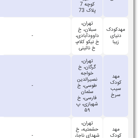
کوچه 7
پلاک 73
تهران،
مهدکودک
سبلان، خ
دنیای
داوودآبادی،
-
زیبا
خ نیکو کلام،
خ نائینی
تهران،
گرگان، خ
خواجه
مهد
نصیرالدین
کودک
طوسی، خ
-
سیب
سلمان
سرخ
فارسی، خ
شهبازی، پ
۵۹
تهران،
مهد
حشمتیه، خ
کودک
شهدای ناجا،
-