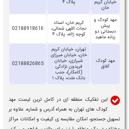
خیابان کریم
پلاک ۴
خان
مهد کودک و
کریم خان، استاد
پیش
نجات اللهی شمالی،
02188918616
دبستانی دو
کوچه ژاله، پلاک ۴
زبانه ماهبد
تهران، خیابان کریم
خان، خیابان میرزای
مهد کودک
شیرازی، خیابان
02188826865
آفاق
فریدون نژادکی
(کامکار)، جنب
بانک ملت، پلاک ۱
این تفکیک منطقه ای در
کامل ترین لیست مهد
کودک های تهران به همراه آدرس و شماره
، علاوه بر
تسهیل جستجو، امکان مقایسه ی کیفیت و امکانات مراکز
مختلف در یک منطقه را نیز برای والدین فراهم می کند.