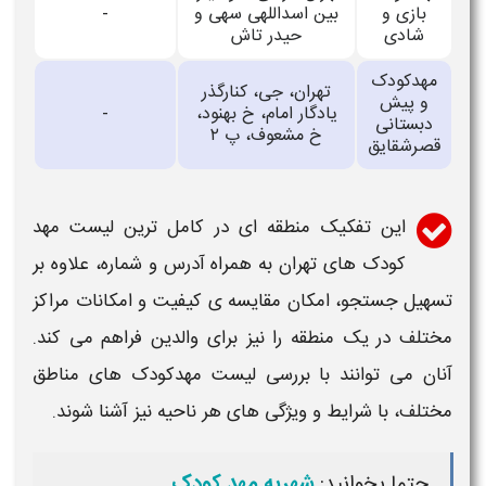
بازی و
بین اسداللهی سهی و
-
شادی
حیدر تاش
مهدکودک
تهران، جی، کنارگذر
و پیش
یادگار امام، خ بهنود،
-
دبستانی
خ مشعوف، پ ۲
قصرشقایق
این تفکیک منطقه ای در
کامل ترین لیست مهد
کودک های تهران به همراه آدرس و شماره
، علاوه بر
تسهیل جستجو، امکان مقایسه ی کیفیت و امکانات مراکز
مختلف در یک منطقه را نیز برای والدین فراهم می کند.
آنان می توانند با بررسی
لیست مهدکودک های
مناطق
مختلف، با شرایط و ویژگی های هر ناحیه نیز آشنا شوند.
حتما بخوانید:
شهریه مهد کودک