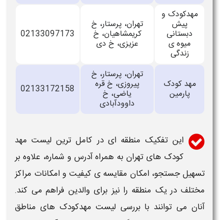
مهدکودک و
پیش
تهران، پرستار، خ
دبستانی
کریمشاهیان، خ
02133097173
میوه ی
عزیزی، خ دی
زندگی
تهران، پرستار، خ
مهد کودک
پیروزی، خ قره
02133172158
پارمین
یاضی، خ
داوودآبادی
این تفکیک منطقه ای در
کامل ترین لیست مهد
کودک های تهران به همراه آدرس و شماره
، علاوه بر
تسهیل جستجو، امکان مقایسه ی کیفیت و امکانات مراکز
مختلف در یک منطقه را نیز برای والدین فراهم می کند.
آنان می توانند با بررسی
لیست مهدکودک های
مناطق