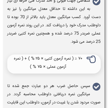
متقاضی جهت قبولی و اخذ
مدرک فنی حرفه ای
نیاز
به این داشته تا حداقل معدل میانگین را نیز به
دست آورد. کسب میانگین معدل باید بالاتر از 70 بوده تا
داوطلب مدرک خود را دریافت کند. در این روند نمره
آزمون
عملی ضربدر 75 درصد شده و همچنین نمره کتبی ضربدر
25 درصد می شود.
۷۰ ≤ ( نمره آزمون کتبی × ۲۵ % ) + ( نمره
آزمون عملی × ۷۵ % )
سپس حاصل ضرب هر دو عبارت جمع شده تا
میانگین نمره دریافتی داوطلب محاسبه گردد. در
صورت مردود شدن یا غیبت در
آزمون
، داوطلب این قابلیت