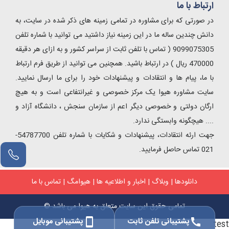
ارتباط با ما
در صورتی که برای مشاوره در تمامی زمینه های ذکر شده در سایت، به
دانش چندین ساله ما در این زمینه نیاز داشتید می توانید با شماره تلفن
9099075305 ( تماس با تلفن ثابت از سراسر کشور و به ازای هر دقیقه
470000 ریال ) در ارتباط باشید. همچنین می توانید از طریق فرم ارتباط
با ما، پیام ها و انتقادات و پیشنهادات خود را برای ما ارسال نمایید.
سایت مشاوره هیوا یک مرکز خصوصی و غیرانتفاعی است و به هیچ
ارگان دولتی و خصوصی دیگر اعم از سازمان سنجش ، دانشگاه آزاد و
.... هیچگونه وابستگی ندارد.
جهت ارئه انتقادات، پیشنهادات و شکایات با شماره تلفن 54787700-
021 تماس حاصل فرمایید.
دانلودها
|
وبلاگ
|
اخبار و اطلاعیه ها
|
هیوامگ
|
تماس با ما
تمامی حقوق این سایت متعلق به هیوا می باشد ©
پشتیبانی تلفن ثابت
پشتیبانی موبایل
smartphone
call
test