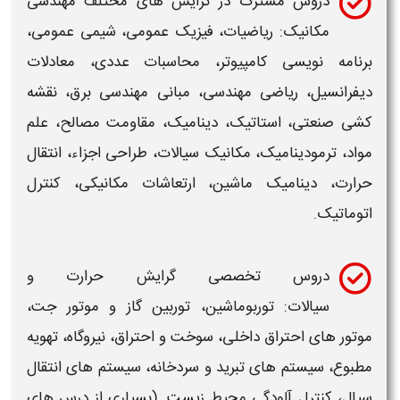
دروس مشترک در
گرایش
های مختلف
مهندسی
مکانیک
: ریاضیات، فیزیک عمومی، شیمی عمومی،
برنامه نویسی کامپیوتر، محاسبات عددی، معادلات
دیفرانسیل، ریاضی
مهندسی
، مبانی
مهندسی
برق، نقشه
کشی صنعتی، استاتیک، دینامیک، مقاومت مصالح، علم
مواد، ترمودینامیک، مکانیک سیالات، طراحی اجزاء، انتقال
حرارت، دینامیک ماشین، ارتعاشات
مکانیکی
، کنترل
اتوماتیک.
دروس تخصصی
گرایش
حرارت و
سیالات: توربوماشین، توربین گاز و موتور جت،
موتور های احتراق داخلی، سوخت و احتراق، نیروگاه، تهویه
مطبوع، سیستم های تبرید و سردخانه، سیستم های انتقال
سیال، کنترل آلودگی محیط زیست. (بسیاری از درس های