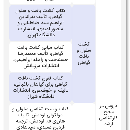
کتاب کشت بافت و سلول
گیاهی، تألیف بدرالدین
ابراهیم سید طباطبایی و
منصور امیدی، انتشارات
دانشگاه تهران.
كشت
کتاب مبانی کشت بافت
سلول و
گیاهی، تألیف محمدرضا
بافت
حسندخت و راهله ابراهیمی،
گیاهی
انتشارات مرزدانش.
کتاب فنون کشت بافت
گیاهی برای گیاهان باغبانی،
تالیف م. خوشخوی، انتشارات
دانشگاه شیراز.
دروس در
کتاب زیست شناسی سلولی و
سطح
مولکولی لودیش، تالیف
کارشناسی
هاروی ف. لودیش، ترجمه
ارشد
فردین عمیدی، سیدهادی