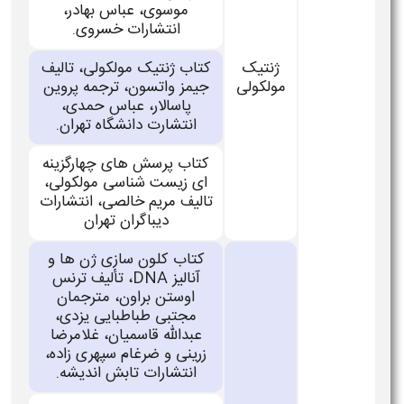
موسوی، عباس بهادر،
انتشارات خسروی.
ژنتیک
کتاب ژنتیک مولکولی، تالیف
مولكولی
جیمز واتسون، ترجمه پروین
پاسالار، عباس حمدی،
انتشارت دانشگاه تهران.
کتاب پرسش های چهارگزینه
ای زیست شناسی مولکولی،
تالیف مریم خالصی، انتشارات
دیباگران تهران
کتاب کلون سازی ژن ها و
آنالیز DNA، تألیف ترنس
اوستن براون، مترجمان
مجتبی طباطبایی یزدی،
عبدالله قاسمیان، غلامرضا
زرینی و ضرغام سپهری زاده،
انتشارات تابش اندیشه.