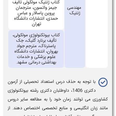
کتاب ژنتیک مولکولی تالیف
مهندسی
جیمز واتسون، مترجمان
ژنتیک
پروین پاسالار و عباس
حمدی، انتشارات دانشگاه
تهران.
کتاب بیوتکنولوژی مولکولی،
تألیف برنارد گلیک، جک
پاسترناک، مترجم جواد
بهروان، انتشارات دانشگاه
علوم پزشکی و خدمات
بهداشتی درمانی مشهد.
با توجه به حذف درس استعداد تحصیلی از
آزمون
دکتری 1406
، داوطلبان
دکتری رشته بیوتکنولوژی
کشاورزی
می‌ توانند زمان خود را به مطالعه سایر دروس
مانند زبان انگلیسی و منابع تخصصی اختصاص دهند. از