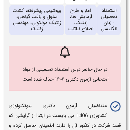
استعداد
آمار و طرح
بیوشیمی پیشرفته، كشت
تحصیلی
آزمایش ها،
سلول و بافت گیاهی،
- زبان
ژنتیک،
ژنتیک مولكولی، مهندسی
انگلیسی
اصلاح نباتات
ژنتیک
در حال حاضر درس استعداد تحصیلی از مواد
امتحانی آزمون دکتری ۱۴۰۶ حذف شده است.
متقاضیان
آزمون دکتری بیوتکنولوژی
کشاورزی 1406
می بایست در ابتدا از گرایشی که
قصد شرکت در
کنکور
آن را دارند اطمینان حاصل کرده و