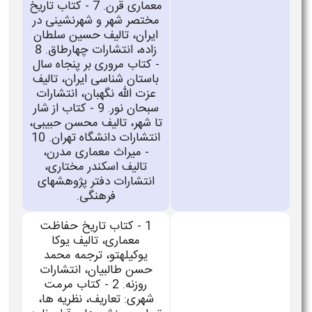
معماری قرن. 7 -
کتاب تاریخ
مختصر شهر و شهرنشینی در
ایران، تالیف حسین سلطان
زاده، انتشارات چهارطاق. 8
- کتاب مروری بر پنجاه سال
باستان شناسی ایران، تالیف
عزت الله نگهبان، انتشارات
سبحان نور. 9 - کتاب از شار
تا شهر، تالیف محسن حبیبی،
انتشارات دانشگاه تهران. 10
- میراث معماری مدرن،
تالیف اسکندر مختاری،
انتشارات دفتر پژوهشهای
فرهنگی
.
1 - کتاب تاریخ حفاظت
معماری، تالیف یوکا
یوکیلهتو، ترجمه محمد
حسن طالبیان، انتشارات
روزنه. 2 - کتاب مرمت
شهری: تعاریف، نظریه ها،