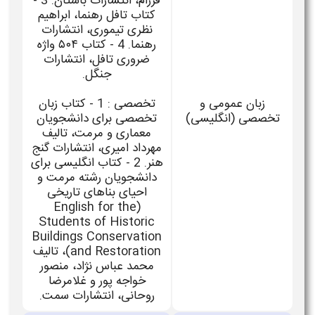
فرزام، انتشارات باستان. 3 -
کتاب تافل رهنما، ابراهیم
نظری تیموری، انتشارات
رهنما. 4 - کتاب ۵۰۴ واژه
ضروری تافل، انتشارات
جنگل.
زبان عمومی و
تخصصی : 1 - کتاب زبان
تخصصی (انگلیسی)
تخصصی برای دانشجویان
معماری و مرمت، تالیف
مهرداد امیری، انتشارات گنج
هنر. 2 - کتاب انگلیسی برای
دانشجویان رشته مرمت و
احیای بناهای تاریخی
(English for the
Students of Historic
Buildings Conservation
and Restoration)، تالیف
محمد عباس نژاد، منصور
خواجه پور و غلامرضا
روحانی، انتشارات سمت.