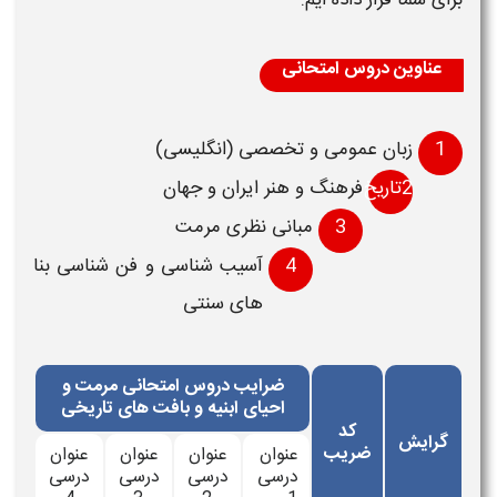
عناوین دروس امتحانی
1
زبان عمومی و تخصصی (انگليسی)
2تاریخ،
فرهنگ و هنر ايران و جهان
3
مبانی نظری مرمت
4
آسيب شناسی و فن شناسی بنا
های سنتی
ضرایب دروس امتحانی مرمت و
احیای ابنیه و بافت های تاریخی
کد
گرایش
ضریب
عنوان
عنوان
عنوان
عنوان
درسی
درسی
درسی
درسی