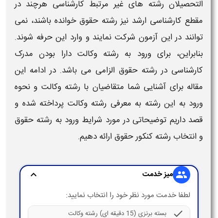
التحصیلان رشته های غیر مرتبط کارشناسی هرچند در
مقطع کارشناسی ارشد نیز
رشته حقوق
خوانده باشند، نمی
توانند در این آزمون شرکت نمایند و وارد این حرفه شوند.
بنابراین، برای ورود به
رشته وکالت
دارا بودن
مدرک
کارشناسی
در
رشته حقوق
الزامی می باشد. در ادامه این
مقاله برای آشنایی شما متقاضیان با
رشته وکالت
و نحوه
ورود به این رشته به معرفی
رشته وکالت
پرداخته شده و
قصد داریم توضیحاتی در مورد
شرایط ورود به رشته حقوق
و
انتخاب رشته کنکور حقوق
ارائه دهیم.
میز خدمت
expand_more
group
لطفا خدمت مورد نظر خود را انتخاب نمایید:
check
بسته برنزی (15 دقیقه ای) رشته وکالت