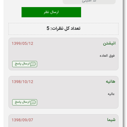
تعداد کل نظرات: 5
انیشتن
1399/05/12
فوق العاده
هانیه
1398/10/12
عالیه
شیما
1398/09/07