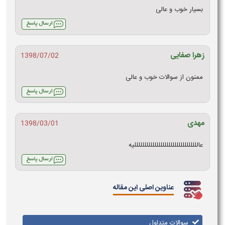
بسیار خوب و عالی
زهرا صفایی
1398/07/02
ممنون از سوالات خوب و عالی
مهدی
1398/03/01
عاللللللللللللللللللللللللللللللللیه
عناوین اصلی این مقاله
سوالات متداول