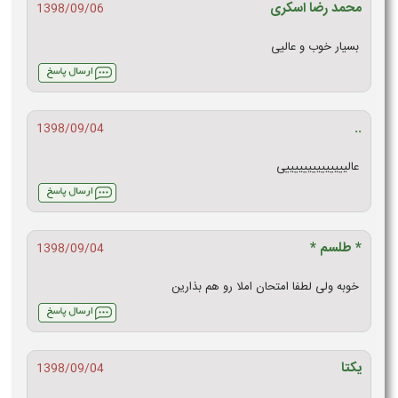
محمد رضا اسکری
1398/09/06
بسیار خوب و عالیی
..
1398/09/04
عالییییییییییییییی
* طلسم *
1398/09/04
خوبه ولی لطفا امتحان املا رو هم بذارین
یکتا
1398/09/04