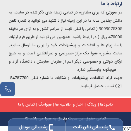
ارتباط با ما
در صورتی که برای مشاوره در تمامی زمینه های ذکر شده در سایت، به
دانش چندین ساله ما در این زمینه نیاز داشتید می توانید با شماره تلفن
9099075305 ( تماس با تلفن ثابت از سراسر کشور و به ازای هر دقیقه
470000 ریال ) در ارتباط باشید. همچنین می توانید از طریق فرم ارتباط
با ما، پیام ها و انتقادات و پیشنهادات خود را برای ما ارسال نمایید.
سایت مشاوره هیوا یک مرکز خصوصی و غیرانتفاعی است و به هیچ
ارگان دولتی و خصوصی دیگر اعم از سازمان سنجش ، دانشگاه آزاد و
.... هیچگونه وابستگی ندارد.
جهت ارئه انتقادات، پیشنهادات و شکایات با شماره تلفن 54787700-
021 تماس حاصل فرمایید.
دانلودها
|
وبلاگ
|
اخبار و اطلاعیه ها
|
هیوامگ
|
تماس با ما
تمامی حقوق این سایت متعلق به هیوا می باشد ©
پشتیبانی تلفن ثابت
پشتیبانی موبایل
smartphone
call
test