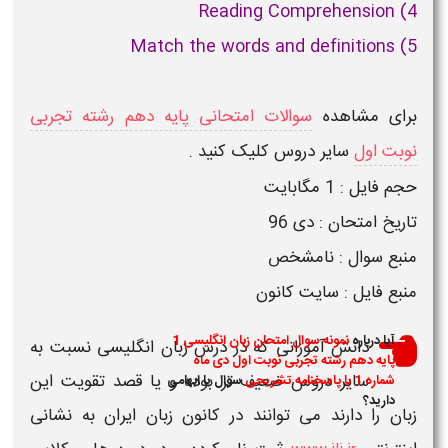
4) Reading Comprehension
5) Match the words and definitions
برای مشاهده
سوالات امتحانی پایه دهم رشته تجربی
نوبت اول
سایر دروس کلیک کنید .
حجم فایل : 1 مگابایت
تاریخ امتحان : دی 96
منبع سوال :
نامشخص
منبع فایل : سایت کانون
آیا درباره
نمونه سوال امتحان زبان انگلیسی 1
دانش آموزانی که در درس زبان انگلیسی نسبت به
پایه دهم رشته تجربی نوبت اول دی ماه
سایر دروس ضعیف تر بوده و یا قصد تقویت این
شماره 1 با پاسخنامه تشریحی
سوال یا ابهامی
دارید؟
زبان را دارند می توانند در کانون زبان ایران به نشانی