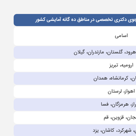
جوی دكتری تخصصی در مناطق ده گانه آمایشی كشور
اسامی
رود، گلستان، مازندران، گیلان
ارومیه، تبریز
ن، كرمانشاه، همدان
اهواز، لرستان
از، هرمزگان، فسا
جان، قزوین، قم
 شهركرد، كاشان، یزد