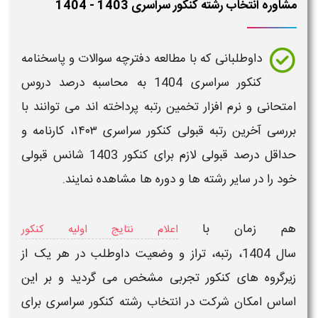
مشاوره انتخاب رشته کنکور سراسری 1403 - 1404
داوطلبانی که با مطالعه
دفترچه سوالات و پاسخنامه
کنکور سراسری
1404
به
محاسبه درصد
دروس
امتحانی و
نرم افزار تخمین رتبه
پرداخته اند می توانند با
بررسی
آخرین رتبه قبولی کنکور سراسری ۱۴۰۳
،
کارنامه و
حداقل درصد قبولی لازم برای کنکور 1403
شانس
قبولی
خود را در
سایر رشته ها
و
دوره ها
مشاهده نمایند.
هم زمان با
اعلام نتایج اولیه کنکور
سال
1404
،
رتبه
،
تراز
و
وضعیت داوطلب
در هر یک از
زیر
گروه های کنکور تجربی
مشخص می گردید و بر این
اساس امکان شرکت در
انتخاب رشته کنکور سراسری
برای