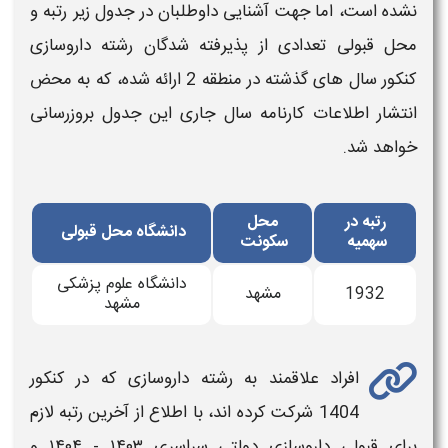
نشده است، اما جهت آشنایی داوطلبان در جدول زیر
رتبه و
محل قبولی
تعدادی از پذیرفته شدگان ر
شته داروسازی
کنکور سال های گذشته
در
منطقه 2
ارائه شده، که به محض
انتشار اطلاعات کارنامه سال جاری این جدول بروزرسانی
خواهد شد.
رتبه در
محل
دانشگاه محل قبولی
سهمیه
سکونت
دانشگاه علوم پزشکی
1932
مشهد
مشهد
افراد علاقمند به رشته
داروسازی
که در کنکور
1404
شرکت کرده اند، با اطلاع از
آخرین رتبه لازم
برای
قبولی
داروسازی
دولتی سراسری
۱۴۰۳ - ۱۴۰۴
و