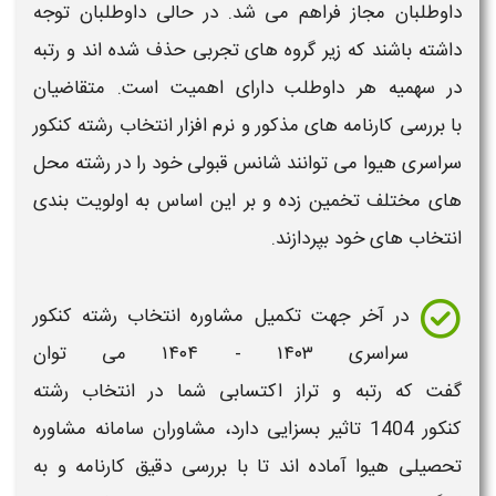
داوطلبان
مجاز
فراهم می شد. در حالی داوطلبان توجه
داشته باشند که زیر گروه های تجربی حذف شده اند و
رتبه
در سهمیه هر داوطلب دارای اهمیت است. متقاضیان
با
بررسی کارنامه های
مذکور و
نرم افزار انتخاب رشته کنکور
سراسری هیوا
می توانند
شانس قبولی
خود را در
رشته محل
های
مختلف تخمین
زده و بر این اساس به
اولویت بندی
انتخاب های
خود بپردازند.
در آخر جهت تکمیل مشاوره انتخاب رشته کنکور
سراسری
۱۴۰۳ - ۱۴۰۴
می توان
گفت که
رتبه
و
تراز
اکتسابی شما در
انتخاب رشته
کنکور
1404
تاثیر بسزایی دارد،
مشاوران سامانه مشاوره
تحصیلی هیوا
آماده اند تا با
بررسی دقیق کارنامه
و به