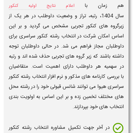
هم زمان با
اعلام نتایج اولیه کنکور
سال
1404
،
رتبه
،
تراز
و
وضعیت داوطلب
در هر یک از
زیر
گروه های کنکور تجربی
مشخص می گردید و بر این
اساس امکان شرکت در
انتخاب رشته کنکور سراسری
برای
داوطلبان
مجاز
فراهم می شد. در حالی داوطلبان توجه
داشته باشند که زیر گروه های تجربی حذف شده اند و
رتبه
در سهمیه هر داوطلب دارای اهمیت است. متقاضیان
با
بررسی کارنامه های
مذکور و
نرم افزار انتخاب رشته کنکور
سراسری هیوا
می توانند
شانس قبولی
خود را در
رشته محل
های
مختلف تخمین
زده و بر این اساس به
اولویت بندی
انتخاب های
خود بپردازند.
در آخر جهت تکمیل مشاوره انتخاب رشته کنکور