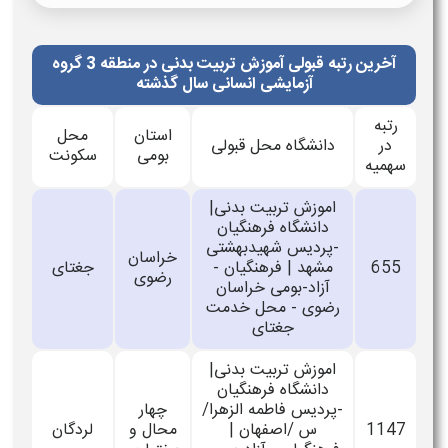
آخرین رتبه قبولی آموزش تربیت بدنی​ در منطقه 3 گروه
آزمایشی انسانی سال گذشته
رتبه
استان
محل
در
دانشگاه محل قبولی
بومی
سکونت
سهمیه
اموزش تربیت بدنی|
دانشگاه فرهنگیان
-پردیس شهیدبهشتی
خراسان
655
مشهد | فرهنگیان -
جغتای
رضوی
آزاد-بومی خراسان
رضوی - محل خدمت
جغتای
اموزش تربیت بدنی|
دانشگاه فرهنگیان
-پردیس فاطمه الزهرا/
چهار
1147
س /اصفهان |
محال و
لردگان