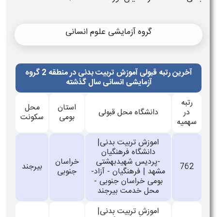
گروه آزمایشی علوم انسانی
آخرین رتبه قبولی آموزش تربیت بدنی در منطقه 2 گروه
آزمایشی انسانی سال گذشته
رتبه
استان
محل
در
دانشگاه محل قبولی
بومی
سکونت
سهمیه
اموزش تربیت بدنی|
دانشگاه فرهنگیان
-پردیس شهیدبهشتی
خراسان
762
بیرجند
مشهد | فرهنگیان - آزاد-
جنوبی
بومی خراسان جنوبی -
محل خدمت بیرجند
اموزش تربیت بدنی|