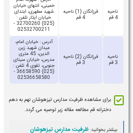
خمینی، انتهای خیابان
ناحیه
فرزانگان (1) ناحیه
شهید مطهری، ابتدای
4 قم
4 قم
خیابان ایثار تلفن :
(025) 32700260 -
02532700211
آدرس : خیابان امام،
میدان شهید زین
الدین، 45 متری
ناحیه
فرزانگان (2) ناحیه
مدرس، خیابان سینای
3 قم
3 قم
جنوبی، تقوی 4 تلفن :
(025) 36658590 -
02536658580
برای مشاهده ظرفیت
مدارس تیزهوشان نهم به دهم
دخترانه قم
مطالعه مقاله زیر توصیه می گردد.
ظرفیت مدارس تیزهوشان
بیشتر بخوانید: