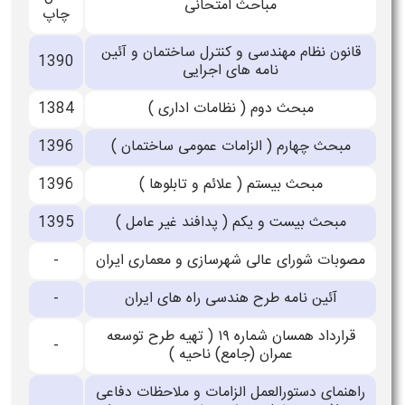
مباحث امتحانی
چاپ
قانون نظام مهندسی و کنترل ساختمان و آئین
1390
نامه های اجرایی
مبحث دوم ( نظامات اداری )
1384
مبحث چهارم ( الزامات عمومی ساختمان )
1396
مبحث بيستم ( علائم و تابلوها )
1396
مبحث بيست و يکم ( پدافند غير عامل )
1395
مصوبات شورای عالی شهرسازی و معماری ايران
-
آئین نامه طرح هندسی راه های ایران
-
قرارداد همسان شماره ۱۹ ( تهیه طرح توسعه
-
عمران (جامع) ناحیه )
راهنمای دستورالعمل الزامات و ملاحظات دفاعی