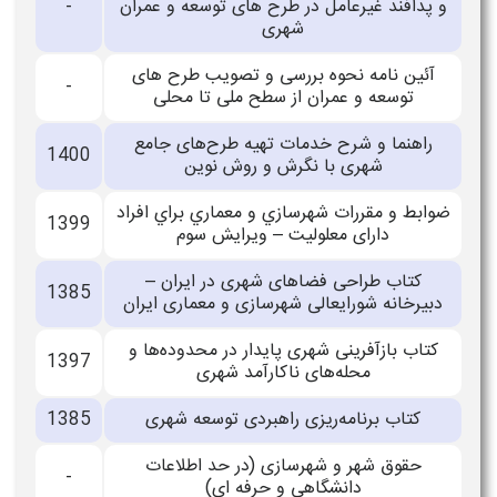
و پدافند غیرعامل در طرح های توسعه و عمران
-
شهری
آئین نامه نحوه بررسی و تصویب طرح های
-
توسعه و عمران از سطح ملی تا محلی
راهنما و شرح خدمات تهیه طرح‌های جامع
1400
شهری با نگرش و روش نوین
ضوابط و مقررات شهرسازي و معماري براي افراد
1399
دارای معلوليت – ویرایش سوم
کتاب طراحی فضاهای شهری در ایران –
1385
دبیرخانه شورایعالی شهرسازی و معماری ایران
کتاب بازآفرینی شهری پایدار در محدوده‌ها و
1397
محله‌های ناکارآمد شهری
کتاب برنامه‌ریزی راهبردی توسعه شهری
1385
حقوق شهر و شهرسازی (در حد اطلاعات
-
دانشگاهی و حرفه ای)