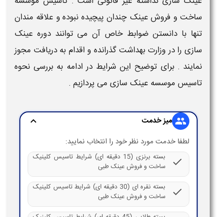
عینک سازی
نداشته غیر قانونی است .
تاسیس موسسه
ساخت و فروش عینک
چندان پیچیده نبوده و علاقه مندان
تنها با دانستن
ضوابط
خاص آن می توانند دوره
عینک
سازی
را در وزارت بهداشت گذرانده و اقدام به
دریافت مجوز
نمایند . برای توضیح این
شرایط
در ادامه به بررسی
نحوه
تاسیس موسسه عینک سازی
می پردازیم .
میز خدمت
expand_more
group
لطفا خدمت مورد نظر خود را انتخاب نمایید:
بسته برنزی (15 دقیقه ای) شرایط تاسیس کلینیک
check
ساخت و فروش عینک طبی
بسته نقره ای (30 دقیقه ای) شرایط تاسیس کلینیک
check
ساخت و فروش عینک طبی
بسته طلایی (45 دقیقه ای) شرایط تاسیس کلینیک