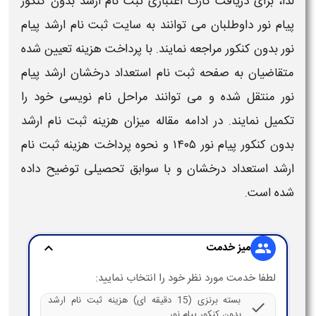
لذا، برای دریافت
کارت اعتباری ثبت نام ارشد بدون کنکور
پیام نور
داوطلبان می توانند به
سایت ثبت نام ارشد پیام
نور بدون کنکور
مراجعه نمایند. با پرداخت
هزینه
تعیین شده
متقاضیان به صفحه
ثبت نام استعداد درخشان ارشد پیام
نور
منتقل شده و می توانند مراحل نام نویسی خود را
تکمیل نمایند. در ادامه مقاله میزان
هزینه ثبت نام ارشد
بدون کنکور پیام نور ۱۴۰۵
و
نحوه پرداخت هزینه ثبت نام
ارشد استعداد درخشان و با سوابق تحصیلی
توضیح داده
شده است.
میز خدمت
expand_more
group
لطفا خدمت مورد نظر خود را انتخاب نمایید:
بسته برنزی (15 دقیقه ای) هزینه ثبت نام ارشد
check
بدون کنکور پیام نور