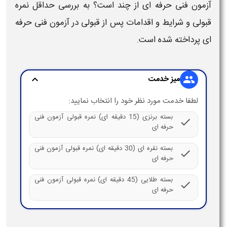
آزمون فنی حرفه ای از چند است؟
به بررسی
حداقل نمره
قبولی
و
شرایط
و
اقدامات پس از قبولی در آزمون فنی حرفه
ای
پرداخته شده است.
میز خدمت
expand_more
group
لطفا خدمت مورد نظر خود را انتخاب نمایید:
بسته برنزی (15 دقیقه ای) نمره قبولی آزمون فنی
check
حرفه ای
بسته نقره ای (30 دقیقه ای) نمره قبولی آزمون فنی
check
حرفه ای
بسته طلایی (45 دقیقه ای) نمره قبولی آزمون فنی
check
حرفه ای