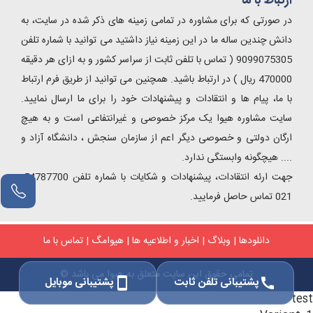
ارتباط با ما
در صورتی که برای مشاوره در تمامی زمینه های ذکر شده در سایت، به
دانش چندین ساله ما در این زمینه نیاز داشتید می توانید با شماره تلفن
9099075305 ( تماس با تلفن ثابت از سراسر کشور و به ازای هر دقیقه
470000 ریال ) در ارتباط باشید. همچنین می توانید از طریق فرم ارتباط
با ما، پیام ها و انتقادات و پیشنهادات خود را برای ما ارسال نمایید.
سایت مشاوره هیوا یک مرکز خصوصی و غیرانتفاعی است و به هیچ
ارگان دولتی و خصوصی دیگر اعم از سازمان سنجش ، دانشگاه آزاد و
.... هیچگونه وابستگی ندارد.
جهت ارئه انتقادات، پیشنهادات و شکایات با شماره تلفن 54787700-
مشاور آنلاین
021 تماس حاصل فرمایید.
دانلودها
|
وبلاگ
|
اخبار و اطلاعیه ها
|
هیوامگ
|
تماس با ما
تمامی حقوق این سایت متعلق به هیوا می باشد ©
پشتیبانی تلفن ثابت
پشتیبانی موبایل
smartphone
call
test