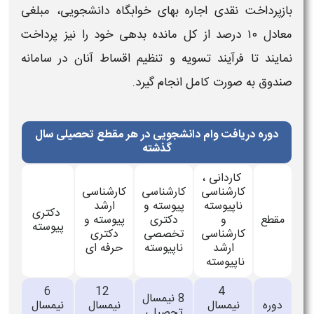
بازپرداخت نقدی اجاره‌ بهای خوابگاه
دانشجویی
، مبلغی
معادل ۱۰ درصد از کل مانده بدهی خود را نیز
پرداخت
نمایند تا فرآیند تسویه و تنظیم اقساط آنان در سامانه
صندوق
به‌ صورت کامل انجام گیرد.
دوره دریافت وام دانشجویی در هر مقطع تحصیلی سال
گذشته
کاردانی ،
کارشناسی
کارشناسی
کارشناسی
ناپیوسته
پیوسته و
ارشد
دکتری
مقطع
و
دکتری
پیوسته و
پیوسته
کارشناسی
تخصصی
دکتری
ارشد
ناپیوسته
حرفه ای
ناپیوسته
6
12
4
8 نیمسال
دوره
نیمسال
نیمسال
نیمسال
تحصیلی