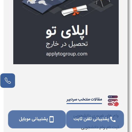
مقالات منتخب سردبیر
وام های ضروری دانشجویی
پشتیبانی تلفن ثابت
پشتیبانی موبایل
smartphone
call
ثبت نام وام دانشجویی