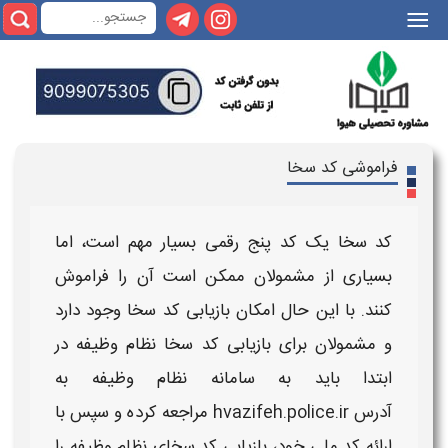
|||
فراموشی کد سخا
کد سخا
یک کد پنج رقمی بسیار مهم است، اما
بسیاری از مشمولان ممکن است آن را فراموش
کنند. با این حال امکان بازیابی
کد سخا
وجود دارد
و مشمولان برای
بازیابی
کد سخا نظام وظیفه
در
ابتدا باید به
سامانه
نظام وظیفه
به
آدرس
hvazifeh.police.ir
مراجعه کرده و سپس با
ارائه
کد
ملی خود، بازیابی
کد سخای نظام وظیفه
را