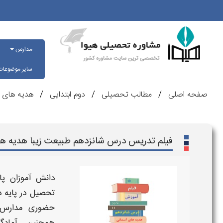
مدارس
سایر موضوعا
صفحه اصلی
مطالب تحصیلی
دوم ابتدایی
هدیه های 
فیلم تدریس درس شانزدهم طبیعت زیبا​ هدیه ها
دانش آموزان
پا
تحصیل در
پایه د
حضوری مدارس ، 