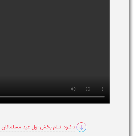
دانلود فیلم بخش اول عید مسلمانان 1 درس دوازدهم هدیه های آسمانی ششم ابتدایی