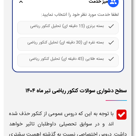
میز خدمت
expand_more
group
لطفا خدمت مورد نظر خود را انتخاب نمایید:
check
بسته برنزی (15 دقیقه ای) تحلیل کنکور ریاضی
check
بسته نقره ای (30 دقیقه ای) تحلیل کنکور ریاضی
check
بسته طلایی (45 دقیقه ای) تحلیل کنکور ریاضی
سطح دشواری سوالات کنکور ریاضی تیر ماه ۱۴۰۴
با توجه به این که دروس عمومی از
کنکور
حذف شده
اند و در سوابق تحصیلی داوطلبان تاثیر خواهد
داشت. دروس اختصاصی نسبت به گذشته اهمیت بیشتری