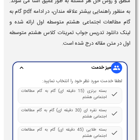
منطق و روش حل هر مسئله به طور عمیق آشنا می شوند.
به منظور راهنمایی بیشتر علاقه مندان، در ادامه
pdf
گام به
گام مطالعات اجتماعی هشتم متوسطه اول
ارائه شده و
لینک
دانلود تدریس
جواب تمرینات کلاس هشتم متوسطه
اول
در متن مقاله درج شده است.
میز خدمت
expand_more
group
لطفا خدمت مورد نظر خود را انتخاب نمایید:
بسته برنزی (15 دقیقه ای) گام به گام مطالعات
check
اجتماعی هشتم
بسته نقره ای (30 دقیقه ای) گام به گام مطالعات
check
اجتماعی هشتم
بسته طلایی (45 دقیقه ای) گام به گام مطالعات
check
اجتماعی هشتم