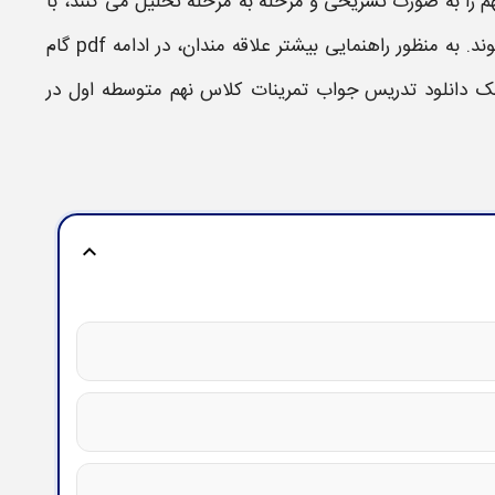
هم
را به صورت تشریحی و مرحله به مرحله تحلیل می کنند، با
 به منظور راهنمایی بیشتر علاقه مندان، در ادامه
pdf گام
ینک
دانلود تدریس
جواب تمرینات کلاس نهم متوسطه اول
در
expand_more