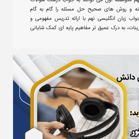
م متوسطه اول
می توانند به
جواب
درست سوالات
ته و روش های صحیح حل مسئله را
گام به گام
واب زبان انگلیسی ​نهم
با ارائه تدریس مفهومی و
ینات
، به درک عمیق تر مفاهیم پایه ای کمک شایانی
ی دانش