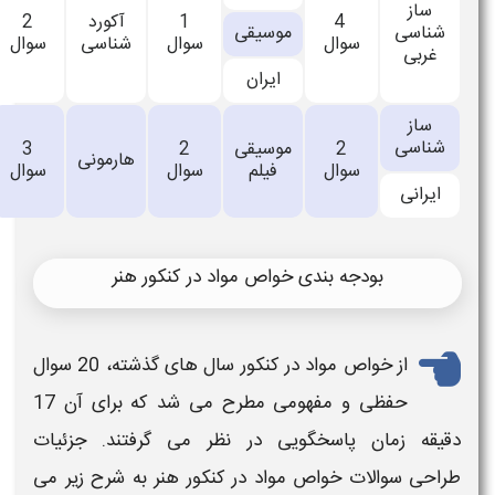
1
آکورد
2
سیقی
سوال
شناسی
سوال
یران
سیقی
2
3
هارمونی
فیلم
سوال
سوال
اص مواد
در کنکور هنر
نکور سال های گذشته
،
20
سوال
حفظی و مفهومی مطرح می شد که برای آن 17
 در نظر می گرفتند. جزئیات
اد در
کنکور هنر
به شرح زیر می