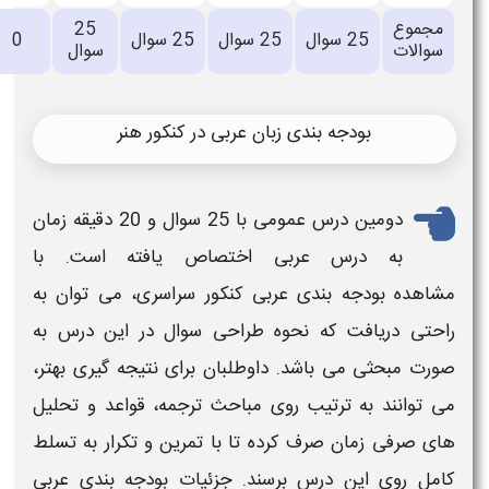
25
اعلام
0
سوال
25 سوال
0
سوال
نشده
ان عربی در کنکور هنر
می
با 25 سوال و 20 دقیقه زمان
اختصاص یافته است. با
بی
کنکور سراسری
، می توان به
 طراحی سوال
در این درس به
وطلبان برای نتیجه گیری بهتر،
ی مباحث ترجمه، قواعد و تحلیل
 تا با تمرین و تکرار به تسلط
سند. جزئیات
بودجه بندی
عربی