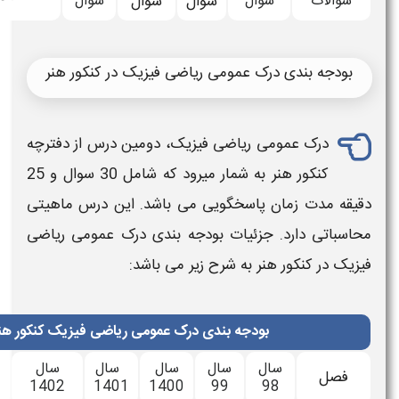
سوال
سوال
سوال
سوال
نشده
ی ریاضی فیزیک در کنکور هنر
 فیزیک، دومین درس از دفترچه
 میرود
که شامل 30
سوال
و 25
یی می باشد. این درس ماهیتی
ودجه بندی
درک عمومی ریاضی
ح زیر می باشد:
ندی درک عمومی ریاضی فیزیک کنکور هنر
ال
سال
سال
سال
سال
سال
1404
1403
1402
1401
1400
9