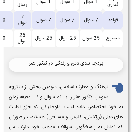
1 سوال
0
 سوال
0
وسال
نشده
7
اعلام
7 سوال
0
 سوال
0
سوال
نشده
25
اعلام
0
سوال
25 سوال
0
سوال
نشده
 و زندگی در کنکور هنر
سلامی، سومین بخش از دفترچه
ر
را با 25 سوال و 17 دقیقه زمان
ست. داوطلبانی که جزو اقلیت
می و مسیحی) هستند، در صورتی
سوالات
مذهب خود دارند، می