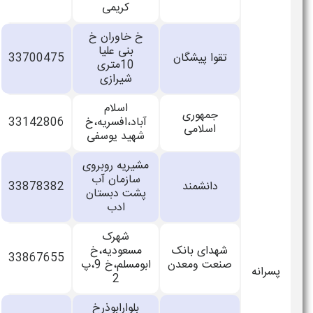
کریمی
خ خاوران خ
بنی علیا
تقوا پیشگان
33700475
10متری
شیرازی
اسلام
جمهوری
آباد،افسریه،خ
33142806
اسلامی
شهید یوسفی
مشیریه روبروی
سازمان آب
دانشمند
33878382
پشت دبستان
ادب
شهرک
شهدای بانک
مسعودیه،خ
33867655
صنعت ومعدن
ابومسلم،خ 9،پ
2
بلوارابوذرخ