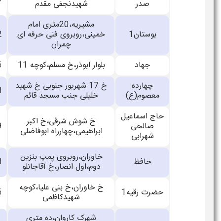
صدر
شهیدنجفی مقدم
مشیریه،20متری امام
بوستان1
خمینی،روبروی فنی حرفه ای
33867142
چمران
جهاد
بلوار ابوذر،خ مسلم،کوچه 11
33148056
چهارده
خ 17 شهریور جنوبی خ شهید
55312113
معصوم(ع)
خلیلی جنب مسجد قائم
حاج اسماعیل
خ شوش شرقی،خ اکبر
صالحی
55308989
ابراهیمی،چهارراه ابوفاضلی
شهرابی
خاوران،روبروی پمپ بنزین
حافظ
33726373
دوم،اول انصار،خ آقاجانلو
خ خاوران،خ بنی علیا،کوچه
حضرت رقیه1
33714886
شهیدکاظمی
شهرک کاروان،ده متری