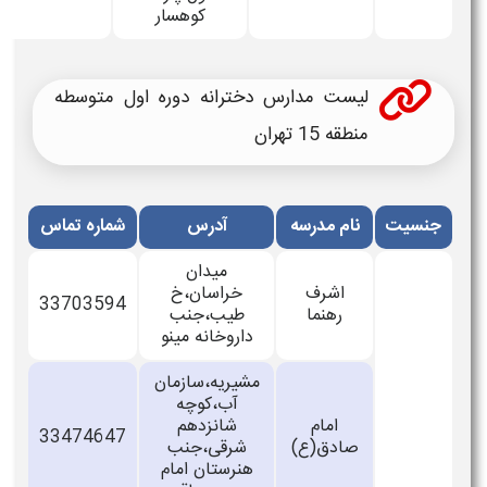
کوهسار
لیست مدارس دخترانه دوره اول متوسطه
منطقه 15 تهران
نام مدرسه
آدرس
شماره تماس
میدان
اشرف
خراسان،خ
33703594
رهنما
طیب،جنب
داروخانه مینو
مشیریه،سازمان
آب،کوچه
امام
شانزدهم
33474647
صادق(ع)
شرقی،جنب
هنرستان امام