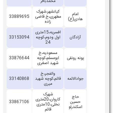
محمدباقر
کیانشهر،شهرک
امام
مطهری،خ قاضی
33889695
هادی(ع)
زاده
افسریه،15متری
آزادگان
اول ودوم،کوچه
33153094
24
مسعودیه،خ
پونه رونقی
ابومسلم،کوچه
33876644
شهید اصغری
والفجر،خ
جوادالائمه
قائم،کوچه شهید
33140868
میری
شهرک
حاج
کاروان،20متری
حسین
33867106
نخلی،10متری
اسکندرلو
قائم