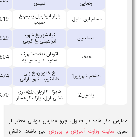
33702309
رضایی
نفیس
بلوار ابوذر،پل پنجم،خ
مسلم ابن عقیل
33141019
حبیب
کیانشهر،خ شهید
مصلحین
33887929
ابراهیمی،خ کرمی
اتوبان بعثت،شهرک
هدف
33888804
سعیدیه و حمیدیه
خ خاوران،خ بنی
هشتم شهریور1
33700474
طبا،کوچه شهیدآرانی
شهرک کاروان،20متری
یاسین2
33867570
نخلی اول، پارک کوهسار
کر شده در جدول، جزو مدارس دولتی معتبر از
یت وزارت آموزش و پرورش
می باشند. دانش