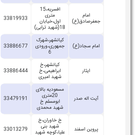
افسریه،15
امام
متری
33819933
جعفرصادق(ع)
اول،خیابان
18(شهید ترابی)
کیانشهر،شهرک
امام سجاد(ع)
جمهوری،ورودی
33886677
6
کیانشهر،خ
ایثار
ابراهیمی،خ
33886444
شهید امیری
مسعودیه بالای
20متری
آیت اله صدر
33479191
ابومسلم خ
شهید محمدی
خ خاوران،خ
شهید بنی‌
پروین اسفند
33013279
علیا،کوچه شهید