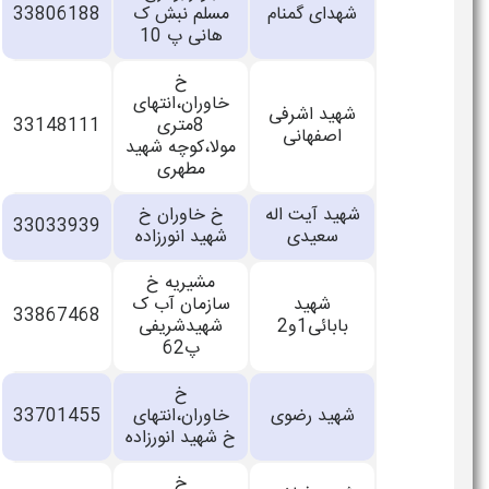
شهدای گمنام
مسلم نبش ک
33806188
هانی پ 10
خ
خاوران،انتهای
شهید اشرفی
8متری
33148111
اصفهانی
مولا،کوچه شهید
مطهری
شهید آیت اله
خ خاوران خ
33033939
سعیدی
شهید انورزاده
مشیریه خ
شهید
سازمان آب ک
33867468
بابائی1و2
شهیدشریفی
پ62
خ
شهید رضوی
خاوران،انتهای
33701455
خ شهید انورزاده
خ