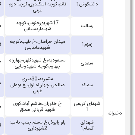
دانشکوش1
قائم،کوچه اسکندری،کوچه دوم
33868383
غربی
17شهریورجنوبی،کوچه
رسالت
33703006
شهیداردستانی
میدان خراسان،خ طیب،کوچه
زمزم1
33706473
شهیدعابدینی
مسعودیه،خ شهیدکلهر،چهارراه
سعدی
33571717
چهارم،کوچه شهیدرجایی
مشیریه،30متری
سمانه
صالحی،چهارراه اول،خ بوعلی
33465657
غربی
شهدای کریمی
خ خاوران،هاشم آباد،کوی
33430666
1
شهید قربانی مطلق
شهدای
بلوارابوذر،خ مسلم،جنب ناحیه
33144528
گمنام1
2شهرداری