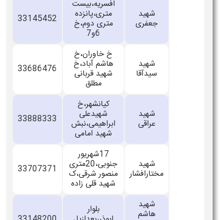
افسریه،بیست
شهید
متری،پانزده
33145452
جعفری
متری دوم،خ
6و7
خ خاوران،خ
شهید
هاشم آباد،خ
33686476
سیدآقا
شهید قربانی
مطلق
کیانشهر،خ
شهید
شهیدعلی
33888333
عراقی
ابراهیمی،نبش
شهید امامی
17شهریور
شهید
جنوبی،20متری
33707371
مختارافشار
منصور شرقی،ک
شهید قلی زاده
شهید
بلوار
هاشم
ابوذر،بعدازپل
33148200