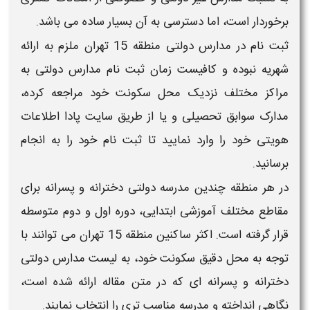
 است، اما دسترسی به آن بسیار ساده می باشد.
 در
مدارس دولتی منطقه 15 تهران
ملزم به ارائه
بوده و کافیست زمان ثبت نام
مدارس دولتی
به
ختلف نزدیک محل سکونت خود مراجعه کرده،
ابق تحصیلی و یا از طریق سایت پادا اطلاعات
د را وارد نمایید تا ثبت نام خود را به انجام
نطقه چندین
مدرسه دولتی
دخترانه و پسرانه
برای
تلف آموزشی ابتدایی، دوره اول و دوم متوسطه
ته است. اکثر ساکنین
منطقه 15 تهران
می توانند با
 محل دقیق سکونت خود، به
لیست مدارس دولتی
و پسرانه
ای که در متن مقاله ارائه شده است،
داخته و مدرسه مناسب تری را انتخاب نمایند.