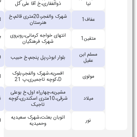
33738385
نیا
ذوالفقاری،خ آقا علی گل
شهرک والفجر،20متری قائم،خ
عفاف1
33143773
هنرستان
انتهای خواجه کرمانی،روبروی
متقین1
33717917
شهرک فرهنگیان
مسلم ابن
بلوار ابوذر،پل پنجم،خ حبیب
33141019
عقیل
افسریه،شهرک والفجر،بلوک
مولوی
33153113
D،کوچه تاجمیری،پ 21
مشیریه،چهارراه اول،خ بوعلی
میلاد
شرقی،10متری اسکندری،کوچه
33867456
تاجیک
اتوبان بعثت،شهرک سعیدیه
نور
33896060
وحمیدیه