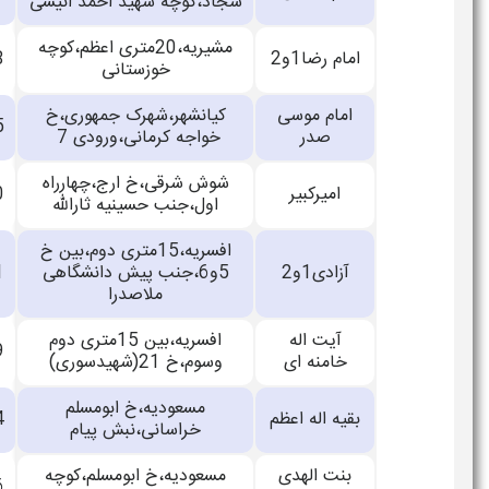
سجاد،کوچه شهید احمد انیسی
مشیریه،20متری اعظم،کوچه
امام رضا1و2
33860088
خوزستانی
امام موسی
کیانشهر،شهرک جمهوری،خ
33880015
صدر
خواجه کرمانی،ورودی 7
شوش شرقی،خ ارج،چهارراه
امیرکبیر
55318040
اول،جنب حسینیه ثارالله
افسریه،15متری دوم،بین خ
آزادی1و2
5و6،جنب پیش دانشگاهی
33147691
ملاصدرا
آیت اله
افسریه،بین 15متری دوم
33802399
خامنه ای
وسوم،خ 21(شهیدسوری)
مسعودیه،خ ابومسلم
بقیه اله اعظم
33860714
خراسانی،نبش پیام
بنت الهدی
مسعودیه،خ ابومسلم،کوچه
33860106