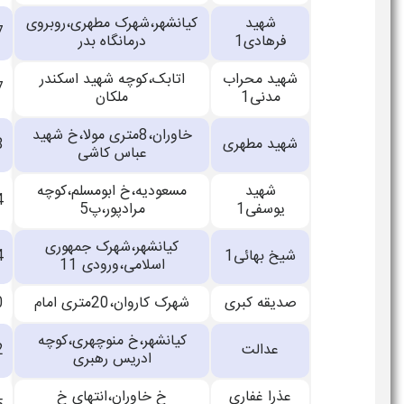
شهید
کیانشهر،شهرک مطهری،روبروی
33886457
فرهادی1
درمانگاه بدر
شهید محراب
اتابک،کوچه شهید اسکندر
33723737
مدنی1
ملکان
خاوران،8متری مولا،خ شهید
شهید مطهری
33145158
عباس کاشی
شهید
مسعودیه،خ ابومسلم،کوچه
33866864
یوسفی1
مرادپور،پ5
کیانشهر،شهرک جمهوری
شیخ بهائی1
33881024
اسلامی،ورودی 11
صدیقه کبری
شهرک کاروان،20متری امام
33860220
کیانشهر،خ منوچهری،کوچه
عدالت
33885052
ادریس رهبری
عذرا غفاری
خ خاوران،انتهای خ