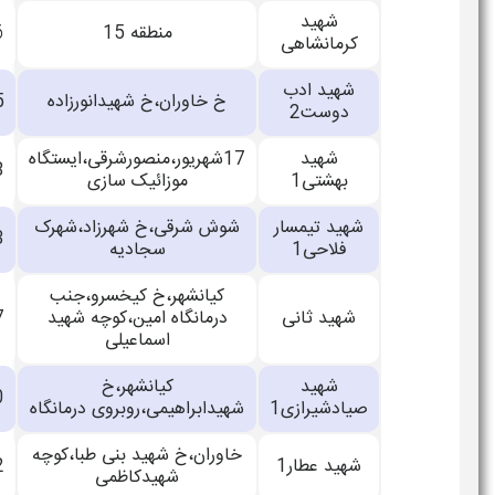
شهید
منطقه 15
33802526
کرمانشاهی
شهید ادب
خ خاوران،خ شهیدانورزاده
33702845
دوست2
شهید
17شهریور،منصورشرقی،ایستگاه
33700428
بهشتی1
موزائیک سازی
شهید تیمسار
شوش شرقی،خ شهرزاد،شهرک
55069373
فلاحی1
سجادیه
کیانشهر،خ کیخسرو،جنب
شهید ثانی
درمانگاه امین،کوچه شهید
33895087
اسماعیلی
شهید
کیانشهر،خ
33897770
صیادشیرازی1
شهیدابراهیمی،روبروی درمانگاه
خاوران،خ شهید بنی طبا،کوچه
شهید عطار1
33700232
شهیدکاظمی