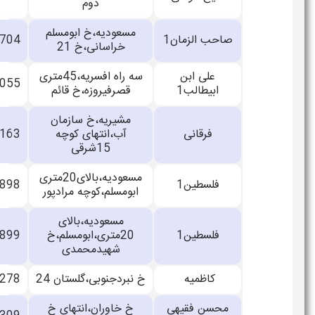
دوم
مسعودیه،خ ابومسلم
صاحب الزمان1
33860704
خراسانی،خ 21
علی ابن
سه راه افسریه،45متری
33146055
ابیطالب1
قصرفیروزه،خ قائم
مشیریه،خ سازمان
فرقانی
آب،انتهای کوچه
33867163
15شرقی
مسعودیه،بالای20متری
فلسطین1
33492898
ابومسلم،کوچه مرادپور
مسعودیه،بالای
فلسطین1
20متری،ابومسلم،خ
33869899
شهیدمحمدی
کاظمیه
خ نبردجنوبی،گلستان 24
33694278
محسن فقیهی
خ خاوران،انتهای خ