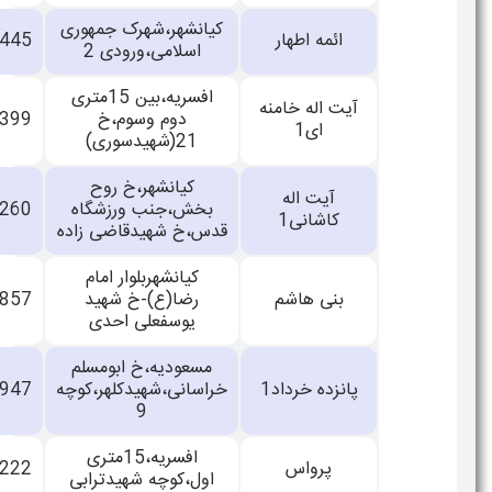
کیانشهر،شهرک جمهوری
ائمه اطهار
33604445
اسلامی،ورودی 2
افسریه،بین 15متری
آیت اله خامنه
دوم وسوم،خ
33802399
ای1
21(شهیدسوری)
کیانشهر،خ روح
آیت اله
بخش،جنب ورزشگاه
33880260
کاشانی1
قدس،خ شهیدقاضی زاده
کیانشهربلوار امام
بنی هاشم
رضا(ع)-خ شهید
33605857
یوسفعلی احدی
مسعودیه،خ ابومسلم
پانزده خرداد1
خراسانی،شهیدکلهر،کوچه
33862947
9
افسریه،15متری
پرواس
33845222
اول،کوچه شهیدترابی