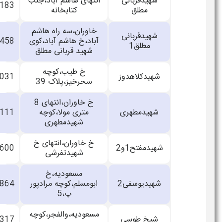
شهیدقربانی
انتهای هاشم آباد،جنب
33433183
مطلق
کتابخانه
خاوران،سه راه هاشم
شهیدقربانی
آباد،خ هاشم آباد،کوی
33688458
مطلق1
شهید قربانی مطلق
خ طیب،کوچه
شهیدکلاهدوز
33704031
سحرخیز،پلاک 39
خ خاوران،انتهای 8
شهیدمطهری
متری مولا،کوچه
33148111
شهیدمطهری
خ خاوران،انتهای خ
شهیدمفتح1و2
33701600
شهیدتفرشی
مسعودیه،خ
شهیدیوسفی2
ابومسلم،کوچه مرادپور
33866864
پ،5
مسعودیه،والفجر،کوچه
شیخ طوسی
33156317