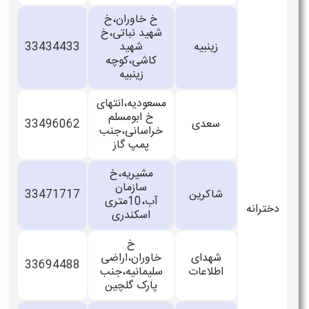
خ خاوران،خ
شهید نباتی،خ
زینبیه
شهید
33434433
کاشی،کوچه
زینبیه
مسعودیه،انتهای
خ ابومسلم
سعدی
33496062
خراسانی،جنب
پمپ گاز
مشیریه،خ
سازمان
شاکرین
33471717
آب،10متری
اسکندری
خ
شهدای
خاوران،اراضی
33694488
اطلاعات
سلیمانیه،جنب
پارک گلچین