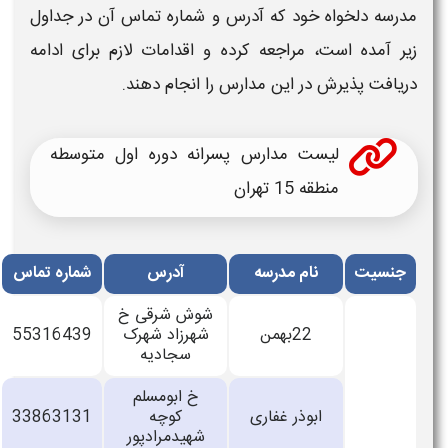
خواه خود که آدرس و شماره تماس آن در جداول
 است، مراجعه کرده و اقدامات لازم برای ادامه
ذیرش در این
مدارس
را انجام دهند.
لیست مدارس پسرانه دوره اول متوسطه
منطقه 15 تهران
نام مدرسه
آدرس
شماره تماس
شوش شرقی خ
22بهمن
شهرزاد شهرک
55316439
سجادیه
خ ابومسلم
ابوذر غفاری
کوچه
33863131
شهیدمرادپور