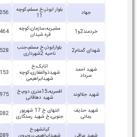
بلوار ابوذر،خ مسلم،کوچه
جهاد
33148056
11
مشیریه،سازمان،کوچه
خردمند2و1
33451464
قره شیدان
بلوارابوذر،خ مسلم،جنب
شهدای گمنام2
33144528
ناحیه 2شهرداری
اتابک،خ
شهید احمد
شهیدذوالفقاری،کوچه
33701153
سرداد
شهیدابراهیمی
افسریه،15متری دوم،خ
شهید جلالوند
33142975
شهید دهاقانی
شهید حذیف
انتهای خ 17 شهریور
55314082
یمانی
جنوبی،خ شهید رستگاری
کیانشهر،خ
شهید عراقی
شهیدابراهیمی،روبروی
33885089