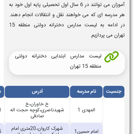
آموزان می توانند در 6 سال اول تحصیلی پایه اول خود به
 ای که می خواهند نقل و انتقالات انجام دهند.
ه به
لیست مدارس دخترانه دولتی منطقه 15
پردازیم.
لیست مدارس ابتدایی دخترانه دولتی
منطقه 15 تهران
نام مدرسه
آدرس
شماره تماس
خ خاوران،خ
المهدی 1
شهیدناصری،کوچه حجت اله
33735453
صادقی
شهرک کاروان،20متری امام
امام حسین1
33470505