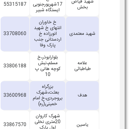
شهید فیاض
17شهریورجنوبی
55315187
بخش
ایستگاه شبیر
خ خاوران
انتهای خ شهید
شهید معتمدی
انورزاده خ
33708060
اردستانی جنب
پارک وفا
بلوارابوذر،خ
علامه
مسلم،نبش
33806188
طباطبائی
کوچه هانی پ
10
بزرگراه
بعثت،شهرک
هدف
33600968
بروجردی،خ امام
خمینی(ره)
شهرک کاروان
20متری نخلی
یاسین
33867570
اول پارک