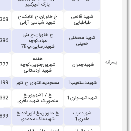
پارک امیرکبیر
شهید قاضی
خ خاوران،خ اتابک،خ
33736368
طباطبایی
شهید شیاسی آرانی
خ خاوران،خ بنی
شهید مصطفی
طباء،کوچه
33700386
خمینی
شهیدرضایی،پ78
هفده
شهیدچمران
شهریورجنوبی،کوچه
33019777
شهید اردستانی
شهیددستغیب1
مسعودیه،انتهای خ کلهر
33571199
خ 17شهریور،خ
شهیدشهسواری1
33433332
منصور،ک شهید باقری
شهیدعرب
خ خاوران،خ انورزاده،خ
33702899
عامری1
شهیدملک محمدی