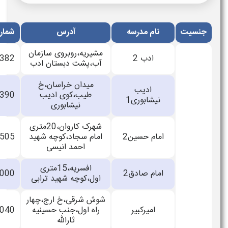
نام مدرسه
آدرس
شماره تماس
مشیریه،روبروی سازمان
ادب 2
33878382
آب،پشت دبستان ادب
میدان خراسان،خ
ادیب
طیب،کوی ادیب
33706390
نیشابوری1
نیشابوری
شهرک کاروان،20متری
امام حسین2
امام سجاد،کوچه شهید
33470505
احمد انیسی
افسریه،15متری
امام صادق2
33149000
اول،کوچه شهید ترابی
شوش شرقی،خ ارج،چهار
امیرکبیر
راه اول،جنب حسینیه
55318040
ثارالله