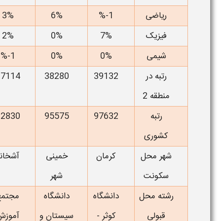
ریاضی
1-%
6%
3%
فیزیک
7%
0%
2%
شیمی
0%
0%
1-%
رتبه در
39132
38280
37114
منطقه 2
رتبه
97632
95575
92830
کشوری
شهر محل
کرمان
خمینی
آشخان
سکونت
شهر
رشته محل
دانشگاه
دانشگاه
مجتمع
قبولی
کوثر -
سیستان و
آموزش