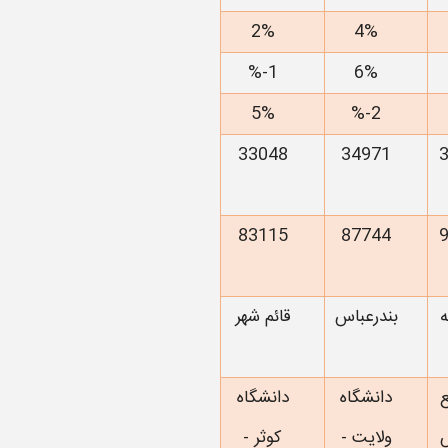
2%
4%
1-%
6%
5%
2-%
33048
34971
83115
87744
ه
بندرعباس
قائم شهر
دانشگاه
دانشگاه
ولایت -
کوثر -