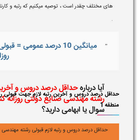
های مختلف چقدر است ، توصیه میکنیم که
رتبه
و
کارنا
.
میانگین 10 درصد عمومی =
”
روزا
آیا درباره
حداقل درصد دروس و آخرین 
رشته مهندسی صنایع دولتی روزانه کنکور 95 
منطقه 1
سوال یا ابهامی دارید؟
حداقل درصد دروس و رتبه لازم قبولی رشته مهندسی صن