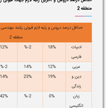
منطقه 2
حداقل درصد دروس و رتبه لازم قبولی رشته مهندسی صن
منطقه 2
ادبیات
18%
2-%
12%
فارسی
عربی
12%
14%
2-%
دین و
19%
23%
14%
زندگی
زبان
0%
2-%
42%
انگلیسی