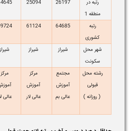
رتبه در
26197
25094
24645
منطقه 1
رتبه
64685
61124
59724
کشوری
شهر محل
شیراز
شیراز
شیراز
سکونت
رشته محل
مجتمع
مرکز
مرکز
قبولی
آموزش
آموزش
آموزش
( روزانه )
عالی بم
عالی لار
عالی لا