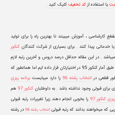
بت
یا استفاده از
کد تخفیف
کلیک کنید .
نشگاه در مقطع کارشناسی ، آموزش میبینند تا بهترین راه را برای تولید
دماتی پیدا کنند . برای بسیاری از شرکت کنندگان
کنکور
باشد . در این مقاله
حداقل درصد دروس و آخرین رتبه لازم
 طبق آمار
کنکور 95
در اختیارتان قرار داده ایم اما همانطور که
طور قطعی در
انتخاب رشته 96
را دارد میبایست
برنامه ریزی
 برای قبولی وجود نداشته باشد . به داوطلبان
کنکور 97
هم
یزی کنکور 97
را بخوبی انجام دهند زیرا تغییرات رتبه قبولی
یی که میخواهند بدانند که
رتبه قبولی
در رشته
انتخاب رشته 96