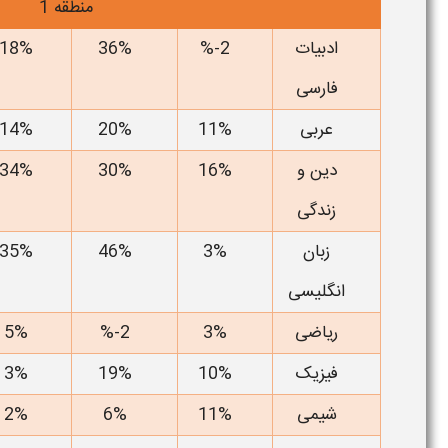
منطقه 1
ادبیات
2-%
36%
18%
فارسی
عربی
11%
20%
14%
دین و
16%
30%
34%
زندگی
زبان
3%
46%
35%
انگلیسی
ریاضی
3%
2-%
5%
فیزیک
10%
19%
3%
شیمی
11%
6%
2%