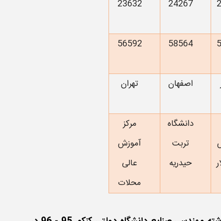
23632
24267
56592
58564
اصفهان
تهران
دانشگاه
مرکز
تربت
آموزش
ر
حیدریه
عالی
محلات