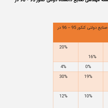
حداقل درصد دروس و آخرین رتبه لازم جهت قبولی رشته مهندسی صنایع دانشگاه دولتی کنکور 95 - 96 در
ایع دولتی کنکور 95
–
96 در
20%
16%
4%
0%
30%
19%
12%
10%