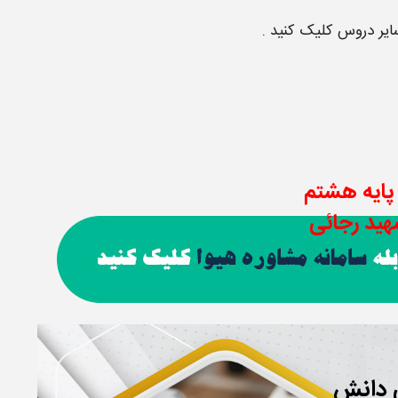
یر دروس کلیک کنید .
پایه هشتم
هید رجائی
ی دانش