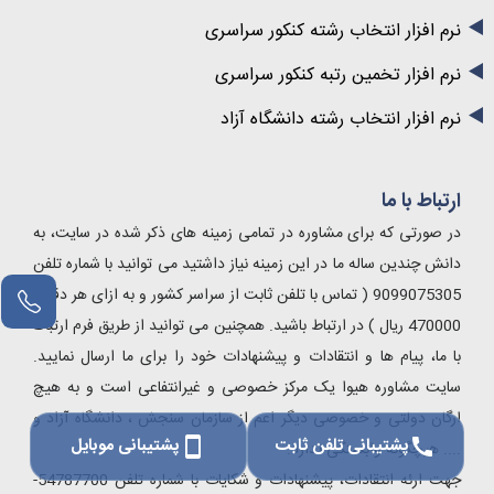
نرم افزار انتخاب رشته کنکور سراسری
نرم افزار تخمین رتبه کنکور سراسری
نرم افزار انتخاب رشته دانشگاه آزاد
ارتباط با ما
در صورتی که برای مشاوره در تمامی زمینه های ذکر شده در سایت، به
دانش چندین ساله ما در این زمینه نیاز داشتید می توانید با شماره تلفن
9099075305 ( تماس با تلفن ثابت از سراسر کشور و به ازای هر دقیقه
مشاور آنلاین
470000 ریال ) در ارتباط باشید. همچنین می توانید از طریق فرم ارتباط
با ما، پیام ها و انتقادات و پیشنهادات خود را برای ما ارسال نمایید.
سایت مشاوره هیوا یک مرکز خصوصی و غیرانتفاعی است و به هیچ
ارگان دولتی و خصوصی دیگر اعم از سازمان سنجش ، دانشگاه آزاد و
پشتیبانی تلفن ثابت
پشتیبانی موبایل
smartphone
call
.... هیچگونه وابستگی ندارد.
جهت ارئه انتقادات، پیشنهادات و شکایات با شماره تلفن 54787700-