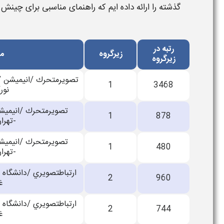
گذشته
را ارائه داده ایم که راهنمای مناسبی برای چی
رتبه در
زیرگروه
مح
زیرگروه
تصويرمتحرك /انيميشن //
1
3468
نور
تصويرمتحرك /انيميشن
1
878
-تهرا
تصويرمتحرك /انيميشن
1
480
-تهرا
ارتباطتصويري /دانشگاه غ
2
960
غ
ارتباطتصويري /دانشگاه غ
2
744
غ