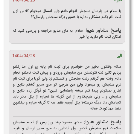
داود
1404/04/28
با سلام من پارسال سنجش انجام دادم ولی امسال میخوام کلاس اول
ثبت نام بکنم مشکلی نداره با همون برگه سنجش پارسال؟؟
پاسخ مشاور هیوا:
سلام. به مای مدیو مراجعه و بررسی کنید که
امکان ثبت نام دارید یا خیر
الی
1404/04/28
سلام وقتتون بخیر من خواهرم برای ثبت نام پایه ی اول مدارکشو
بردیم کافی نت نتونستن من سنجش ورودی و پیش ثبت نامشو انجام
دادم وقت هم گرفتم رفت سنجش واکسنشم زد ولی گویا برای ثبت نام
فرم سنجش رو میخواد ولی من هرچی تو مای مدیو گشتم نتایج و
اینارو نمیتونم پیدا کنم میشه راهنمایی کنین؟ تو گوگل زده نتایج و
سنجش و... ولی هیچکدوم از این گزینه ها نمیاره از پنل مادر باید
انجامش داد دیگه درسته؟ پنل آبجیم فقط سه تا گزینه میاره و بینشون
فقط مهدکودک فعاله
پاسخ مشاور هیوا:
سلام. معمولا چند روز پس از انجام سنجش
سلامت فرم سنجش کلاس اول ابتدایی به مای مدیو ارسال و تایید