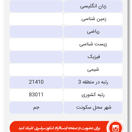
زبان انگلیسی
زمین شناسی
ریاضی
زیست شناسی
فیزیک
شیمی
رتبه در منطقه 3
21410
رتبه کشوری
83011
شهر محل سکونت
جم