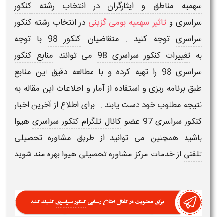
سهمیه مناطق و ایثارگران در انتخاب رشته کنکور
سراسری
و
تاثیر سهمیه بومی گزینی
در انتخاب رشته کنکور
سراسری
توجه کنید . متقاضیان
کنکور 98
با توجه
به
تغییرات کنکور سراسری 98
می توانند
منابع کنکور
سراسری 98
را تهیه کرده و با مطالعه دقیق این منابع
طبق برنامه ریزی و استفاده از آمار و اطلاعات این مقاله به
نتیجه مطلوب خود دست یابند
.
برای اطلاع از آخرین اخبار
کنکور سراسری 97 عضو
کانال تلگرام کنکور سراسری
هیوا
باشید همچنین می توانید از طریق
مشاوره تحصیلی
تلفنی
از خدمات مرکز
مشاوره تحصیلی
هیوا بهره مند شوید
.