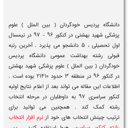
دانشگاه
پردیس خودگردان ( بین الملل ) علوم
پزشکی
شهید بهشتی
در کنکور 96 - 97 در نیمسال
اول تحصیلی ، 5 دانشجو می پذیرد .
آخرین رتبه
قبولی رشته بهداشت عمومی
دانشگاه پردیس
خودگردان ( بین الملل ) علوم پزشکی شهید بهشتی
در کنکور 96 در منطقه 3 حدود 21410 بوده است
.
اطلاعات این مقاله می تواند بعد از
اعلام نتایج اولیه
کنکور سراسری 97
به داوطلبان در مرحله انتخاب
رشته کمک کند . همچنین می توانید برای
ترتیب چینش انتخاب های خود از
نرم افزار انتخاب
رشته کنکور سراسری
هیوا
استفاده کنید . پس