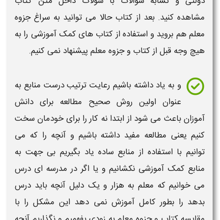
دولتی
و تشابه
سوالات
با
سولات
داخل متن
کتاب
مشاهده کنید. بعد از
کتاب
حالا می توانید به سراغ
جزوه
معلم
هم بروید و استفاده از
کتاب های کمک آموزشی
را به
هیچ وجه قبل از
کتاب
و
جزوه معلم
پیشنهاد نمی کنیم.
و به یاد داشته باشیم رعایت ترتیب درست
منابع
به
عنوان
اولین روش صحیح مطالعه برای دانش
آموزان
باعث می شود از ابتدا نه کار را برای خودمان سخت
کنیم یعنی
مطالعه
مفید
داشته باشیم و آنچه را که می
توانیم با استفاده از
منابع
ساده یاد بگیریم بی جهت به
منابع کمک آموزشی
نکشانیم و یا اگر در
مدرسه
ای درس
می خوانیم که
معلم
به هزار و یک دلیل آنچه باید درس
بدهد را بطور کامل آموزش نمی دهد این مشکل را با
مقایسه
کتاب
و
جزوه معلم
به زودی بفهمیم و نگذاریم آنچه