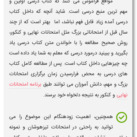
مواقع فراموش می کنند که
کتاب درسی
اولین و
مهم ترین
منبع درسی
است. شاید آنچه که داخل
کتاب
درسی
آمده زیاد قابل فهم نباشد، اما بهتر است که از چند
سال قبل از
امتحاناتی
بزرگ مثل
امتحانات نهایی
و
کنکور،
روش صحیح مطالعه را
با خواندن متن
کتاب درسی
یاد
بگیرید و ببینید درمورد درسی که معلم به شما یاد داده است
چه چیزهایی داخل
کتاب
است. پس از مطالعه کامل
کتاب
های درسی
به محض فرارسیدن زمان برگزاری
امتحانات
بزرگ و مهم
، دانش آموزان می توانند طبق
برنامه امتحانات
نهایی
و کنکور به نتیجه دلخواه خود برسند.
همچنین، اهمیت زودهنگام این موضوع را می
توانید به راحتی در
امتحانات تیزهوشان
و
نمونه