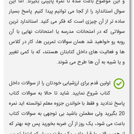
و این موضوع باعث شده تا نمره پایینی بگیرند.
اما این
سوال استاندارد
را از کجا می توانیم پیدا کنیم. پاسخ بسیار
ساده تر از آن چیزی است که فکر می کنید.
استاندارد
ترین
سولاتی
که در
امتحانات مدرسه
یا
امتحانات نهایی
با آن
روبه رو خواهید شد همان
سوالات
تمرین ها، کار در کلاس
ها و فعالیت های داخل کتابتان هستند، که با کمی تغییر
و یا شبیه به آن ها طرح می شوند.
اولین قدم برای
ارزشیابی
خودتان را از
سوالات
داخل
کتاب
شروع نمایید. شاید تا حالا به
سوالات
کتاب
پاسخ ندادید و فقط با خواندن
جزوه
معلم توانسته اید نمره
20 بگیرید ولی مطمئن باشید بی توجهی به
سوالات کتاب
باعث می شود، یک روز از آن ضربه بخورید پس چه بهتر که
از همین الان با قرار دادن یک وقت بسیار کم ابتدا
تمرین