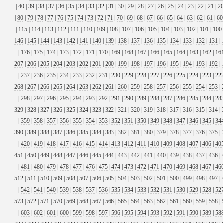
|
40
|
39
|
38
|
37
|
36
|
35
|
34
|
33
|
32
|
31
|
30
|
29
|
28
|
27
|
26
|
25
|
24
|
23
|
22
|
21
|
2
|
80
|
79
|
78
|
77
|
76
|
75
|
74
|
73
|
72
|
71
|
70
|
69
|
68
|
67
|
66
|
65
|
64
|
63
|
62
|
61
|
60
|
115
|
114
|
113
|
112
|
111
|
110
|
109
|
108
|
107
|
106
|
105
|
104
|
103
|
102
|
101
|
100
146
|
145
|
144
|
143
|
142
|
141
|
140
|
139
|
138
|
137
|
136
|
135
|
134
|
133
|
132
|
131
|
|
176
|
175
|
174
|
173
|
172
|
171
|
170
|
169
|
168
|
167
|
166
|
165
|
164
|
163
|
162
|
16
207
|
206
|
205
|
204
|
203
|
202
|
201
|
200
|
199
|
198
|
197
|
196
|
195
|
194
|
193
|
192
|
|
237
|
236
|
235
|
234
|
233
|
232
|
231
|
230
|
229
|
228
|
227
|
226
|
225
|
224
|
223
|
22
268
|
267
|
266
|
265
|
264
|
263
|
262
|
261
|
260
|
259
|
258
|
257
|
256
|
255
|
254
|
253
|
|
298
|
297
|
296
|
295
|
294
|
293
|
292
|
291
|
290
|
289
|
288
|
287
|
286
|
285
|
284
|
28
329
|
328
|
327
|
326
|
325
|
324
|
323
|
322
|
321
|
320
|
319
|
318
|
317
|
316
|
315
|
314
|
|
359
|
358
|
357
|
356
|
355
|
354
|
353
|
352
|
351
|
350
|
349
|
348
|
347
|
346
|
345
|
34
390
|
389
|
388
|
387
|
386
|
385
|
384
|
383
|
382
|
381
|
380
|
379
|
378
|
377
|
376
|
375
|
|
420
|
419
|
418
|
417
|
416
|
415
|
414
|
413
|
412
|
411
|
410
|
409
|
408
|
407
|
406
|
40
451
|
450
|
449
|
448
|
447
|
446
|
445
|
444
|
443
|
442
|
441
|
440
|
439
|
438
|
437
|
436
|
|
481
|
480
|
479
|
478
|
477
|
476
|
475
|
474
|
473
|
472
|
471
|
470
|
469
|
468
|
467
|
46
512
|
511
|
510
|
509
|
508
|
507
|
506
|
505
|
504
|
503
|
502
|
501
|
500
|
499
|
498
|
497
|
|
542
|
541
|
540
|
539
|
538
|
537
|
536
|
535
|
534
|
533
|
532
|
531
|
530
|
529
|
528
|
52
573
|
572
|
571
|
570
|
569
|
568
|
567
|
566
|
565
|
564
|
563
|
562
|
561
|
560
|
559
|
558
|
|
603
|
602
|
601
|
600
|
599
|
598
|
597
|
596
|
595
|
594
|
593
|
592
|
591
|
590
|
589
|
58