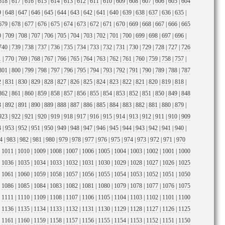
618
|
617
|
616
|
615
|
614
|
613
|
612
|
611
|
610
|
609
|
608
|
607
|
606
|
605
|
604
9
|
648
|
647
|
646
|
645
|
644
|
643
|
642
|
641
|
640
|
639
|
638
|
637
|
636
|
635
|
679
|
678
|
677
|
676
|
675
|
674
|
673
|
672
|
671
|
670
|
669
|
668
|
667
|
666
|
665
0
|
709
|
708
|
707
|
706
|
705
|
704
|
703
|
702
|
701
|
700
|
699
|
698
|
697
|
696
|
740
|
739
|
738
|
737
|
736
|
735
|
734
|
733
|
732
|
731
|
730
|
729
|
728
|
727
|
726
1
|
770
|
769
|
768
|
767
|
766
|
765
|
764
|
763
|
762
|
761
|
760
|
759
|
758
|
757
|
801
|
800
|
799
|
798
|
797
|
796
|
795
|
794
|
793
|
792
|
791
|
790
|
789
|
788
|
787
2
|
831
|
830
|
829
|
828
|
827
|
826
|
825
|
824
|
823
|
822
|
821
|
820
|
819
|
818
|
862
|
861
|
860
|
859
|
858
|
857
|
856
|
855
|
854
|
853
|
852
|
851
|
850
|
849
|
848
3
|
892
|
891
|
890
|
889
|
888
|
887
|
886
|
885
|
884
|
883
|
882
|
881
|
880
|
879
|
923
|
922
|
921
|
920
|
919
|
918
|
917
|
916
|
915
|
914
|
913
|
912
|
911
|
910
|
909
4
|
953
|
952
|
951
|
950
|
949
|
948
|
947
|
946
|
945
|
944
|
943
|
942
|
941
|
940
|
4
|
983
|
982
|
981
|
980
|
979
|
978
|
977
|
976
|
975
|
974
|
973
|
972
|
971
|
970
|
1011
|
1010
|
1009
|
1008
|
1007
|
1006
|
1005
|
1004
|
1003
|
1002
|
1001
|
1000
|
1036
|
1035
|
1034
|
1033
|
1032
|
1031
|
1030
|
1029
|
1028
|
1027
|
1026
|
1025
|
1061
|
1060
|
1059
|
1058
|
1057
|
1056
|
1055
|
1054
|
1053
|
1052
|
1051
|
1050
|
1086
|
1085
|
1084
|
1083
|
1082
|
1081
|
1080
|
1079
|
1078
|
1077
|
1076
|
1075
|
1111
|
1110
|
1109
|
1108
|
1107
|
1106
|
1105
|
1104
|
1103
|
1102
|
1101
|
1100
|
1136
|
1135
|
1134
|
1133
|
1132
|
1131
|
1130
|
1129
|
1128
|
1127
|
1126
|
1125
|
1161
|
1160
|
1159
|
1158
|
1157
|
1156
|
1155
|
1154
|
1153
|
1152
|
1151
|
1150