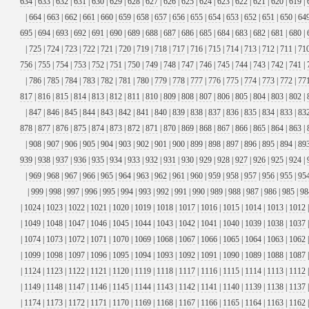
634
|
633
|
632
|
631
|
630
|
629
|
628
|
627
|
626
|
625
|
624
|
623
|
622
|
621
|
620
|
619
|
|
664
|
663
|
662
|
661
|
660
|
659
|
658
|
657
|
656
|
655
|
654
|
653
|
652
|
651
|
650
|
64
695
|
694
|
693
|
692
|
691
|
690
|
689
|
688
|
687
|
686
|
685
|
684
|
683
|
682
|
681
|
680
|
|
725
|
724
|
723
|
722
|
721
|
720
|
719
|
718
|
717
|
716
|
715
|
714
|
713
|
712
|
711
|
71
756
|
755
|
754
|
753
|
752
|
751
|
750
|
749
|
748
|
747
|
746
|
745
|
744
|
743
|
742
|
741
|
|
786
|
785
|
784
|
783
|
782
|
781
|
780
|
779
|
778
|
777
|
776
|
775
|
774
|
773
|
772
|
77
817
|
816
|
815
|
814
|
813
|
812
|
811
|
810
|
809
|
808
|
807
|
806
|
805
|
804
|
803
|
802
|
|
847
|
846
|
845
|
844
|
843
|
842
|
841
|
840
|
839
|
838
|
837
|
836
|
835
|
834
|
833
|
83
878
|
877
|
876
|
875
|
874
|
873
|
872
|
871
|
870
|
869
|
868
|
867
|
866
|
865
|
864
|
863
|
|
908
|
907
|
906
|
905
|
904
|
903
|
902
|
901
|
900
|
899
|
898
|
897
|
896
|
895
|
894
|
89
939
|
938
|
937
|
936
|
935
|
934
|
933
|
932
|
931
|
930
|
929
|
928
|
927
|
926
|
925
|
924
|
|
969
|
968
|
967
|
966
|
965
|
964
|
963
|
962
|
961
|
960
|
959
|
958
|
957
|
956
|
955
|
95
|
999
|
998
|
997
|
996
|
995
|
994
|
993
|
992
|
991
|
990
|
989
|
988
|
987
|
986
|
985
|
98
|
1024
|
1023
|
1022
|
1021
|
1020
|
1019
|
1018
|
1017
|
1016
|
1015
|
1014
|
1013
|
1012
|
1049
|
1048
|
1047
|
1046
|
1045
|
1044
|
1043
|
1042
|
1041
|
1040
|
1039
|
1038
|
1037
|
1074
|
1073
|
1072
|
1071
|
1070
|
1069
|
1068
|
1067
|
1066
|
1065
|
1064
|
1063
|
1062
|
1099
|
1098
|
1097
|
1096
|
1095
|
1094
|
1093
|
1092
|
1091
|
1090
|
1089
|
1088
|
1087
|
1124
|
1123
|
1122
|
1121
|
1120
|
1119
|
1118
|
1117
|
1116
|
1115
|
1114
|
1113
|
1112
|
1149
|
1148
|
1147
|
1146
|
1145
|
1144
|
1143
|
1142
|
1141
|
1140
|
1139
|
1138
|
1137
|
1174
|
1173
|
1172
|
1171
|
1170
|
1169
|
1168
|
1167
|
1166
|
1165
|
1164
|
1163
|
1162