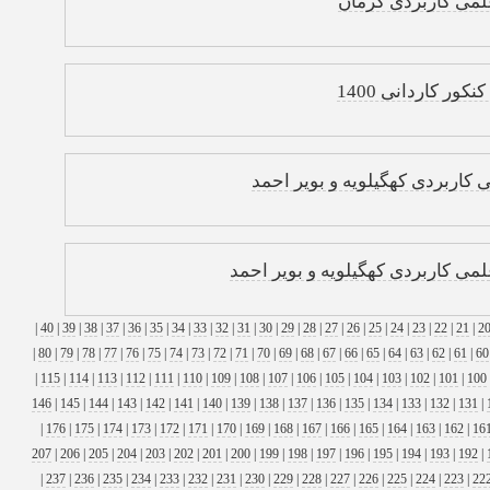
لمی کاربردی کرمان
ر کاردانی 1400
کاربردی کهگیلویه و بویر احمد
ی کاربردی کهگیلویه و بویر احمد
|
40
|
39
|
38
|
37
|
36
|
35
|
34
|
33
|
32
|
31
|
30
|
29
|
28
|
27
|
26
|
25
|
24
|
23
|
22
|
21
|
2
|
80
|
79
|
78
|
77
|
76
|
75
|
74
|
73
|
72
|
71
|
70
|
69
|
68
|
67
|
66
|
65
|
64
|
63
|
62
|
61
|
60
|
115
|
114
|
113
|
112
|
111
|
110
|
109
|
108
|
107
|
106
|
105
|
104
|
103
|
102
|
101
|
100
146
|
145
|
144
|
143
|
142
|
141
|
140
|
139
|
138
|
137
|
136
|
135
|
134
|
133
|
132
|
131
|
|
176
|
175
|
174
|
173
|
172
|
171
|
170
|
169
|
168
|
167
|
166
|
165
|
164
|
163
|
162
|
16
207
|
206
|
205
|
204
|
203
|
202
|
201
|
200
|
199
|
198
|
197
|
196
|
195
|
194
|
193
|
192
|
|
237
|
236
|
235
|
234
|
233
|
232
|
231
|
230
|
229
|
228
|
227
|
226
|
225
|
224
|
223
|
22