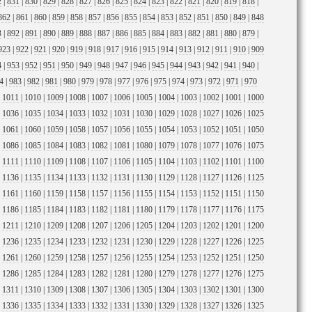
2
|
831
|
830
|
829
|
828
|
827
|
826
|
825
|
824
|
823
|
822
|
821
|
820
|
819
|
818
|
862
|
861
|
860
|
859
|
858
|
857
|
856
|
855
|
854
|
853
|
852
|
851
|
850
|
849
|
848
3
|
892
|
891
|
890
|
889
|
888
|
887
|
886
|
885
|
884
|
883
|
882
|
881
|
880
|
879
|
923
|
922
|
921
|
920
|
919
|
918
|
917
|
916
|
915
|
914
|
913
|
912
|
911
|
910
|
909
4
|
953
|
952
|
951
|
950
|
949
|
948
|
947
|
946
|
945
|
944
|
943
|
942
|
941
|
940
|
4
|
983
|
982
|
981
|
980
|
979
|
978
|
977
|
976
|
975
|
974
|
973
|
972
|
971
|
970
|
1011
|
1010
|
1009
|
1008
|
1007
|
1006
|
1005
|
1004
|
1003
|
1002
|
1001
|
1000
|
1036
|
1035
|
1034
|
1033
|
1032
|
1031
|
1030
|
1029
|
1028
|
1027
|
1026
|
1025
|
1061
|
1060
|
1059
|
1058
|
1057
|
1056
|
1055
|
1054
|
1053
|
1052
|
1051
|
1050
|
1086
|
1085
|
1084
|
1083
|
1082
|
1081
|
1080
|
1079
|
1078
|
1077
|
1076
|
1075
|
1111
|
1110
|
1109
|
1108
|
1107
|
1106
|
1105
|
1104
|
1103
|
1102
|
1101
|
1100
|
1136
|
1135
|
1134
|
1133
|
1132
|
1131
|
1130
|
1129
|
1128
|
1127
|
1126
|
1125
|
1161
|
1160
|
1159
|
1158
|
1157
|
1156
|
1155
|
1154
|
1153
|
1152
|
1151
|
1150
|
1186
|
1185
|
1184
|
1183
|
1182
|
1181
|
1180
|
1179
|
1178
|
1177
|
1176
|
1175
|
1211
|
1210
|
1209
|
1208
|
1207
|
1206
|
1205
|
1204
|
1203
|
1202
|
1201
|
1200
|
1236
|
1235
|
1234
|
1233
|
1232
|
1231
|
1230
|
1229
|
1228
|
1227
|
1226
|
1225
|
1261
|
1260
|
1259
|
1258
|
1257
|
1256
|
1255
|
1254
|
1253
|
1252
|
1251
|
1250
|
1286
|
1285
|
1284
|
1283
|
1282
|
1281
|
1280
|
1279
|
1278
|
1277
|
1276
|
1275
|
1311
|
1310
|
1309
|
1308
|
1307
|
1306
|
1305
|
1304
|
1303
|
1302
|
1301
|
1300
|
1336
|
1335
|
1334
|
1333
|
1332
|
1331
|
1330
|
1329
|
1328
|
1327
|
1326
|
1325