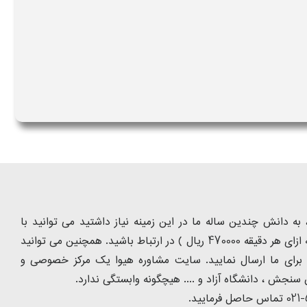
ه دانش چندین ساله ما در این زمینه نیاز داشتید می توانید با
شماره تلفن 9099075305 ( تماس با تلفن ثابت از سراسر کشور و به ازای هر دقیقه 470000 ریال ) در ارتباط باشید. همچنین می توانید
 را برای ما ارسال نمایید. سایت مشاوره هیوا یک مرکز خصوصی و
سنجش ، دانشگاه آزاد و .... هیچگونه وابستگی ندارد.