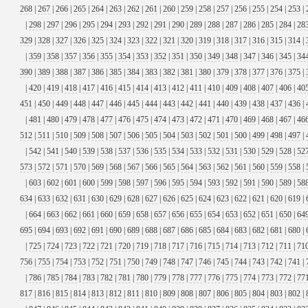
268
|
267
|
266
|
265
|
264
|
263
|
262
|
261
|
260
|
259
|
258
|
257
|
256
|
255
|
254
|
253
|
|
298
|
297
|
296
|
295
|
294
|
293
|
292
|
291
|
290
|
289
|
288
|
287
|
286
|
285
|
284
|
28
329
|
328
|
327
|
326
|
325
|
324
|
323
|
322
|
321
|
320
|
319
|
318
|
317
|
316
|
315
|
314
|
|
359
|
358
|
357
|
356
|
355
|
354
|
353
|
352
|
351
|
350
|
349
|
348
|
347
|
346
|
345
|
34
390
|
389
|
388
|
387
|
386
|
385
|
384
|
383
|
382
|
381
|
380
|
379
|
378
|
377
|
376
|
375
|
|
420
|
419
|
418
|
417
|
416
|
415
|
414
|
413
|
412
|
411
|
410
|
409
|
408
|
407
|
406
|
40
451
|
450
|
449
|
448
|
447
|
446
|
445
|
444
|
443
|
442
|
441
|
440
|
439
|
438
|
437
|
436
|
|
481
|
480
|
479
|
478
|
477
|
476
|
475
|
474
|
473
|
472
|
471
|
470
|
469
|
468
|
467
|
46
512
|
511
|
510
|
509
|
508
|
507
|
506
|
505
|
504
|
503
|
502
|
501
|
500
|
499
|
498
|
497
|
|
542
|
541
|
540
|
539
|
538
|
537
|
536
|
535
|
534
|
533
|
532
|
531
|
530
|
529
|
528
|
52
573
|
572
|
571
|
570
|
569
|
568
|
567
|
566
|
565
|
564
|
563
|
562
|
561
|
560
|
559
|
558
|
|
603
|
602
|
601
|
600
|
599
|
598
|
597
|
596
|
595
|
594
|
593
|
592
|
591
|
590
|
589
|
58
634
|
633
|
632
|
631
|
630
|
629
|
628
|
627
|
626
|
625
|
624
|
623
|
622
|
621
|
620
|
619
|
|
664
|
663
|
662
|
661
|
660
|
659
|
658
|
657
|
656
|
655
|
654
|
653
|
652
|
651
|
650
|
64
695
|
694
|
693
|
692
|
691
|
690
|
689
|
688
|
687
|
686
|
685
|
684
|
683
|
682
|
681
|
680
|
|
725
|
724
|
723
|
722
|
721
|
720
|
719
|
718
|
717
|
716
|
715
|
714
|
713
|
712
|
711
|
71
756
|
755
|
754
|
753
|
752
|
751
|
750
|
749
|
748
|
747
|
746
|
745
|
744
|
743
|
742
|
741
|
|
786
|
785
|
784
|
783
|
782
|
781
|
780
|
779
|
778
|
777
|
776
|
775
|
774
|
773
|
772
|
77
817
|
816
|
815
|
814
|
813
|
812
|
811
|
810
|
809
|
808
|
807
|
806
|
805
|
804
|
803
|
802
|