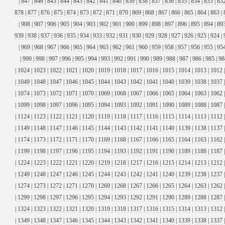
|
847
|
846
|
845
|
844
|
843
|
842
|
841
|
840
|
839
|
838
|
837
|
836
|
835
|
834
|
833
|
83
878
|
877
|
876
|
875
|
874
|
873
|
872
|
871
|
870
|
869
|
868
|
867
|
866
|
865
|
864
|
863
|
|
908
|
907
|
906
|
905
|
904
|
903
|
902
|
901
|
900
|
899
|
898
|
897
|
896
|
895
|
894
|
89
939
|
938
|
937
|
936
|
935
|
934
|
933
|
932
|
931
|
930
|
929
|
928
|
927
|
926
|
925
|
924
|
|
969
|
968
|
967
|
966
|
965
|
964
|
963
|
962
|
961
|
960
|
959
|
958
|
957
|
956
|
955
|
95
|
999
|
998
|
997
|
996
|
995
|
994
|
993
|
992
|
991
|
990
|
989
|
988
|
987
|
986
|
985
|
98
|
1024
|
1023
|
1022
|
1021
|
1020
|
1019
|
1018
|
1017
|
1016
|
1015
|
1014
|
1013
|
1012
|
1049
|
1048
|
1047
|
1046
|
1045
|
1044
|
1043
|
1042
|
1041
|
1040
|
1039
|
1038
|
1037
|
1074
|
1073
|
1072
|
1071
|
1070
|
1069
|
1068
|
1067
|
1066
|
1065
|
1064
|
1063
|
1062
|
1099
|
1098
|
1097
|
1096
|
1095
|
1094
|
1093
|
1092
|
1091
|
1090
|
1089
|
1088
|
1087
|
1124
|
1123
|
1122
|
1121
|
1120
|
1119
|
1118
|
1117
|
1116
|
1115
|
1114
|
1113
|
1112
|
1149
|
1148
|
1147
|
1146
|
1145
|
1144
|
1143
|
1142
|
1141
|
1140
|
1139
|
1138
|
1137
|
1174
|
1173
|
1172
|
1171
|
1170
|
1169
|
1168
|
1167
|
1166
|
1165
|
1164
|
1163
|
1162
|
1199
|
1198
|
1197
|
1196
|
1195
|
1194
|
1193
|
1192
|
1191
|
1190
|
1189
|
1188
|
1187
|
1224
|
1223
|
1222
|
1221
|
1220
|
1219
|
1218
|
1217
|
1216
|
1215
|
1214
|
1213
|
1212
|
1249
|
1248
|
1247
|
1246
|
1245
|
1244
|
1243
|
1242
|
1241
|
1240
|
1239
|
1238
|
1237
|
1274
|
1273
|
1272
|
1271
|
1270
|
1269
|
1268
|
1267
|
1266
|
1265
|
1264
|
1263
|
1262
|
1299
|
1298
|
1297
|
1296
|
1295
|
1294
|
1293
|
1292
|
1291
|
1290
|
1289
|
1288
|
1287
|
1324
|
1323
|
1322
|
1321
|
1320
|
1319
|
1318
|
1317
|
1316
|
1315
|
1314
|
1313
|
1312
|
1349
|
1348
|
1347
|
1346
|
1345
|
1344
|
1343
|
1342
|
1341
|
1340
|
1339
|
1338
|
1337