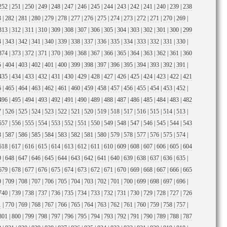
252
|
251
|
250
|
249
|
248
|
247
|
246
|
245
|
244
|
243
|
242
|
241
|
240
|
239
|
238
3
|
282
|
281
|
280
|
279
|
278
|
277
|
276
|
275
|
274
|
273
|
272
|
271
|
270
|
269
|
313
|
312
|
311
|
310
|
309
|
308
|
307
|
306
|
305
|
304
|
303
|
302
|
301
|
300
|
299
4
|
343
|
342
|
341
|
340
|
339
|
338
|
337
|
336
|
335
|
334
|
333
|
332
|
331
|
330
|
374
|
373
|
372
|
371
|
370
|
369
|
368
|
367
|
366
|
365
|
364
|
363
|
362
|
361
|
360
5
|
404
|
403
|
402
|
401
|
400
|
399
|
398
|
397
|
396
|
395
|
394
|
393
|
392
|
391
|
435
|
434
|
433
|
432
|
431
|
430
|
429
|
428
|
427
|
426
|
425
|
424
|
423
|
422
|
421
6
|
465
|
464
|
463
|
462
|
461
|
460
|
459
|
458
|
457
|
456
|
455
|
454
|
453
|
452
|
496
|
495
|
494
|
493
|
492
|
491
|
490
|
489
|
488
|
487
|
486
|
485
|
484
|
483
|
482
7
|
526
|
525
|
524
|
523
|
522
|
521
|
520
|
519
|
518
|
517
|
516
|
515
|
514
|
513
|
557
|
556
|
555
|
554
|
553
|
552
|
551
|
550
|
549
|
548
|
547
|
546
|
545
|
544
|
543
8
|
587
|
586
|
585
|
584
|
583
|
582
|
581
|
580
|
579
|
578
|
577
|
576
|
575
|
574
|
618
|
617
|
616
|
615
|
614
|
613
|
612
|
611
|
610
|
609
|
608
|
607
|
606
|
605
|
604
9
|
648
|
647
|
646
|
645
|
644
|
643
|
642
|
641
|
640
|
639
|
638
|
637
|
636
|
635
|
679
|
678
|
677
|
676
|
675
|
674
|
673
|
672
|
671
|
670
|
669
|
668
|
667
|
666
|
665
0
|
709
|
708
|
707
|
706
|
705
|
704
|
703
|
702
|
701
|
700
|
699
|
698
|
697
|
696
|
740
|
739
|
738
|
737
|
736
|
735
|
734
|
733
|
732
|
731
|
730
|
729
|
728
|
727
|
726
1
|
770
|
769
|
768
|
767
|
766
|
765
|
764
|
763
|
762
|
761
|
760
|
759
|
758
|
757
|
801
|
800
|
799
|
798
|
797
|
796
|
795
|
794
|
793
|
792
|
791
|
790
|
789
|
788
|
787