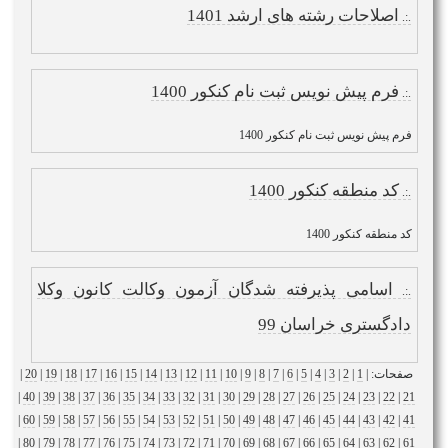
اصلاحات رشته های ارشد 1401
.:.
فرم پیش نویس ثبت نام کنکور 1400
.:.
فرم پیش نویس ثبت نام کنکور 1400
کد منطقه کنکور 1400
.:.
کد منطقه کنکور 1400
اسامی پذیرفته شدگان آزمون وکالت کانون وکلا
.:.
دادگستری خراسان 99
صفحات: |
1
|
2
|
3
|
4
|
5
|
6
|
7
|
8
|
9
|
10
|
11
|
12
|
13
|
14
|
15
|
16
|
17
|
18
|
19
|
20
|
|
40
|
39
|
38
|
37
|
36
|
35
|
34
|
33
|
32
|
31
|
30
|
29
|
28
|
27
|
26
|
25
|
24
|
23
|
22
|
21
|
60
|
59
|
58
|
57
|
56
|
55
|
54
|
53
|
52
|
51
|
50
|
49
|
48
|
47
|
46
|
45
|
44
|
43
|
42
|
41
|
80
|
79
|
78
|
77
|
76
|
75
|
74
|
73
|
72
|
71
|
70
|
69
|
68
|
67
|
66
|
65
|
64
|
63
|
62
|
61