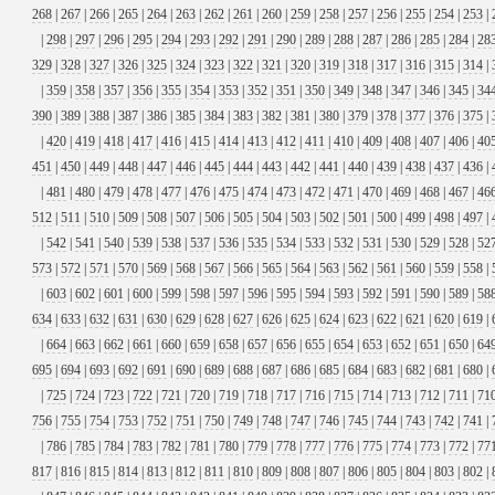
268
|
267
|
266
|
265
|
264
|
263
|
262
|
261
|
260
|
259
|
258
|
257
|
256
|
255
|
254
|
253
|
|
298
|
297
|
296
|
295
|
294
|
293
|
292
|
291
|
290
|
289
|
288
|
287
|
286
|
285
|
284
|
28
329
|
328
|
327
|
326
|
325
|
324
|
323
|
322
|
321
|
320
|
319
|
318
|
317
|
316
|
315
|
314
|
|
359
|
358
|
357
|
356
|
355
|
354
|
353
|
352
|
351
|
350
|
349
|
348
|
347
|
346
|
345
|
34
390
|
389
|
388
|
387
|
386
|
385
|
384
|
383
|
382
|
381
|
380
|
379
|
378
|
377
|
376
|
375
|
|
420
|
419
|
418
|
417
|
416
|
415
|
414
|
413
|
412
|
411
|
410
|
409
|
408
|
407
|
406
|
40
451
|
450
|
449
|
448
|
447
|
446
|
445
|
444
|
443
|
442
|
441
|
440
|
439
|
438
|
437
|
436
|
|
481
|
480
|
479
|
478
|
477
|
476
|
475
|
474
|
473
|
472
|
471
|
470
|
469
|
468
|
467
|
46
512
|
511
|
510
|
509
|
508
|
507
|
506
|
505
|
504
|
503
|
502
|
501
|
500
|
499
|
498
|
497
|
|
542
|
541
|
540
|
539
|
538
|
537
|
536
|
535
|
534
|
533
|
532
|
531
|
530
|
529
|
528
|
52
573
|
572
|
571
|
570
|
569
|
568
|
567
|
566
|
565
|
564
|
563
|
562
|
561
|
560
|
559
|
558
|
|
603
|
602
|
601
|
600
|
599
|
598
|
597
|
596
|
595
|
594
|
593
|
592
|
591
|
590
|
589
|
58
634
|
633
|
632
|
631
|
630
|
629
|
628
|
627
|
626
|
625
|
624
|
623
|
622
|
621
|
620
|
619
|
|
664
|
663
|
662
|
661
|
660
|
659
|
658
|
657
|
656
|
655
|
654
|
653
|
652
|
651
|
650
|
64
695
|
694
|
693
|
692
|
691
|
690
|
689
|
688
|
687
|
686
|
685
|
684
|
683
|
682
|
681
|
680
|
|
725
|
724
|
723
|
722
|
721
|
720
|
719
|
718
|
717
|
716
|
715
|
714
|
713
|
712
|
711
|
71
756
|
755
|
754
|
753
|
752
|
751
|
750
|
749
|
748
|
747
|
746
|
745
|
744
|
743
|
742
|
741
|
|
786
|
785
|
784
|
783
|
782
|
781
|
780
|
779
|
778
|
777
|
776
|
775
|
774
|
773
|
772
|
77
817
|
816
|
815
|
814
|
813
|
812
|
811
|
810
|
809
|
808
|
807
|
806
|
805
|
804
|
803
|
802
|