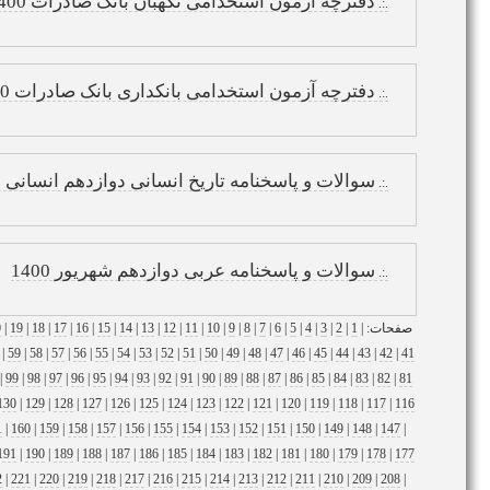
دفترچه آزمون استخدامی نگهبان بانک صادرات 1400
.:.
دفترچه آزمون استخدامی بانکداری بانک صادرات 1400
.:.
سوالات و پاسخنامه تاریخ انسانی دوازدهم انسانی شهر
.:.
سوالات و پاسخنامه عربی دوازدهم شهریور 1400
.:.
صفحات: |
1
|
2
|
3
|
4
|
5
|
6
|
7
|
8
|
9
|
10
|
11
|
12
|
13
|
14
|
15
|
16
|
17
|
18
|
19
|
0
|
59
|
58
|
57
|
56
|
55
|
54
|
53
|
52
|
51
|
50
|
49
|
48
|
47
|
46
|
45
|
44
|
43
|
42
|
41
|
99
|
98
|
97
|
96
|
95
|
94
|
93
|
92
|
91
|
90
|
89
|
88
|
87
|
86
|
85
|
84
|
83
|
82
|
81
130
|
129
|
128
|
127
|
126
|
125
|
124
|
123
|
122
|
121
|
120
|
119
|
118
|
117
|
116
1
|
160
|
159
|
158
|
157
|
156
|
155
|
154
|
153
|
152
|
151
|
150
|
149
|
148
|
147
|
191
|
190
|
189
|
188
|
187
|
186
|
185
|
184
|
183
|
182
|
181
|
180
|
179
|
178
|
177
2
|
221
|
220
|
219
|
218
|
217
|
216
|
215
|
214
|
213
|
212
|
211
|
210
|
209
|
208
|