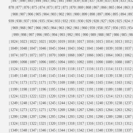
|
847
|
846
|
845
|
844
|
843
|
842
|
841
|
840
|
839
|
838
|
837
|
836
|
835
|
834
|
833
|
83
878
|
877
|
876
|
875
|
874
|
873
|
872
|
871
|
870
|
869
|
868
|
867
|
866
|
865
|
864
|
863
|
|
908
|
907
|
906
|
905
|
904
|
903
|
902
|
901
|
900
|
899
|
898
|
897
|
896
|
895
|
894
|
89
939
|
938
|
937
|
936
|
935
|
934
|
933
|
932
|
931
|
930
|
929
|
928
|
927
|
926
|
925
|
924
|
|
969
|
968
|
967
|
966
|
965
|
964
|
963
|
962
|
961
|
960
|
959
|
958
|
957
|
956
|
955
|
95
|
999
|
998
|
997
|
996
|
995
|
994
|
993
|
992
|
991
|
990
|
989
|
988
|
987
|
986
|
985
|
98
|
1024
|
1023
|
1022
|
1021
|
1020
|
1019
|
1018
|
1017
|
1016
|
1015
|
1014
|
1013
|
1012
|
1049
|
1048
|
1047
|
1046
|
1045
|
1044
|
1043
|
1042
|
1041
|
1040
|
1039
|
1038
|
1037
|
1074
|
1073
|
1072
|
1071
|
1070
|
1069
|
1068
|
1067
|
1066
|
1065
|
1064
|
1063
|
1062
|
1099
|
1098
|
1097
|
1096
|
1095
|
1094
|
1093
|
1092
|
1091
|
1090
|
1089
|
1088
|
1087
|
1124
|
1123
|
1122
|
1121
|
1120
|
1119
|
1118
|
1117
|
1116
|
1115
|
1114
|
1113
|
1112
|
1149
|
1148
|
1147
|
1146
|
1145
|
1144
|
1143
|
1142
|
1141
|
1140
|
1139
|
1138
|
1137
|
1174
|
1173
|
1172
|
1171
|
1170
|
1169
|
1168
|
1167
|
1166
|
1165
|
1164
|
1163
|
1162
|
1199
|
1198
|
1197
|
1196
|
1195
|
1194
|
1193
|
1192
|
1191
|
1190
|
1189
|
1188
|
1187
|
1224
|
1223
|
1222
|
1221
|
1220
|
1219
|
1218
|
1217
|
1216
|
1215
|
1214
|
1213
|
1212
|
1249
|
1248
|
1247
|
1246
|
1245
|
1244
|
1243
|
1242
|
1241
|
1240
|
1239
|
1238
|
1237
|
1274
|
1273
|
1272
|
1271
|
1270
|
1269
|
1268
|
1267
|
1266
|
1265
|
1264
|
1263
|
1262
|
1299
|
1298
|
1297
|
1296
|
1295
|
1294
|
1293
|
1292
|
1291
|
1290
|
1289
|
1288
|
1287
|
1324
|
1323
|
1322
|
1321
|
1320
|
1319
|
1318
|
1317
|
1316
|
1315
|
1314
|
1313
|
1312
|
1349
|
1348
|
1347
|
1346
|
1345
|
1344
|
1343
|
1342
|
1341
|
1340
|
1339
|
1338
|
1337