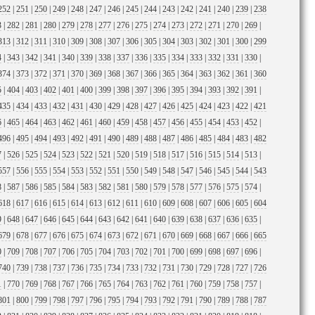
252
|
251
|
250
|
249
|
248
|
247
|
246
|
245
|
244
|
243
|
242
|
241
|
240
|
239
|
238
3
|
282
|
281
|
280
|
279
|
278
|
277
|
276
|
275
|
274
|
273
|
272
|
271
|
270
|
269
|
313
|
312
|
311
|
310
|
309
|
308
|
307
|
306
|
305
|
304
|
303
|
302
|
301
|
300
|
299
4
|
343
|
342
|
341
|
340
|
339
|
338
|
337
|
336
|
335
|
334
|
333
|
332
|
331
|
330
|
374
|
373
|
372
|
371
|
370
|
369
|
368
|
367
|
366
|
365
|
364
|
363
|
362
|
361
|
360
5
|
404
|
403
|
402
|
401
|
400
|
399
|
398
|
397
|
396
|
395
|
394
|
393
|
392
|
391
|
435
|
434
|
433
|
432
|
431
|
430
|
429
|
428
|
427
|
426
|
425
|
424
|
423
|
422
|
421
6
|
465
|
464
|
463
|
462
|
461
|
460
|
459
|
458
|
457
|
456
|
455
|
454
|
453
|
452
|
496
|
495
|
494
|
493
|
492
|
491
|
490
|
489
|
488
|
487
|
486
|
485
|
484
|
483
|
482
7
|
526
|
525
|
524
|
523
|
522
|
521
|
520
|
519
|
518
|
517
|
516
|
515
|
514
|
513
|
557
|
556
|
555
|
554
|
553
|
552
|
551
|
550
|
549
|
548
|
547
|
546
|
545
|
544
|
543
8
|
587
|
586
|
585
|
584
|
583
|
582
|
581
|
580
|
579
|
578
|
577
|
576
|
575
|
574
|
618
|
617
|
616
|
615
|
614
|
613
|
612
|
611
|
610
|
609
|
608
|
607
|
606
|
605
|
604
9
|
648
|
647
|
646
|
645
|
644
|
643
|
642
|
641
|
640
|
639
|
638
|
637
|
636
|
635
|
679
|
678
|
677
|
676
|
675
|
674
|
673
|
672
|
671
|
670
|
669
|
668
|
667
|
666
|
665
0
|
709
|
708
|
707
|
706
|
705
|
704
|
703
|
702
|
701
|
700
|
699
|
698
|
697
|
696
|
740
|
739
|
738
|
737
|
736
|
735
|
734
|
733
|
732
|
731
|
730
|
729
|
728
|
727
|
726
1
|
770
|
769
|
768
|
767
|
766
|
765
|
764
|
763
|
762
|
761
|
760
|
759
|
758
|
757
|
801
|
800
|
799
|
798
|
797
|
796
|
795
|
794
|
793
|
792
|
791
|
790
|
789
|
788
|
787