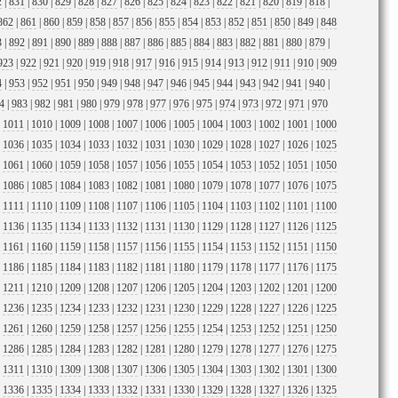
2
|
831
|
830
|
829
|
828
|
827
|
826
|
825
|
824
|
823
|
822
|
821
|
820
|
819
|
818
|
862
|
861
|
860
|
859
|
858
|
857
|
856
|
855
|
854
|
853
|
852
|
851
|
850
|
849
|
848
3
|
892
|
891
|
890
|
889
|
888
|
887
|
886
|
885
|
884
|
883
|
882
|
881
|
880
|
879
|
923
|
922
|
921
|
920
|
919
|
918
|
917
|
916
|
915
|
914
|
913
|
912
|
911
|
910
|
909
4
|
953
|
952
|
951
|
950
|
949
|
948
|
947
|
946
|
945
|
944
|
943
|
942
|
941
|
940
|
4
|
983
|
982
|
981
|
980
|
979
|
978
|
977
|
976
|
975
|
974
|
973
|
972
|
971
|
970
|
1011
|
1010
|
1009
|
1008
|
1007
|
1006
|
1005
|
1004
|
1003
|
1002
|
1001
|
1000
|
1036
|
1035
|
1034
|
1033
|
1032
|
1031
|
1030
|
1029
|
1028
|
1027
|
1026
|
1025
|
1061
|
1060
|
1059
|
1058
|
1057
|
1056
|
1055
|
1054
|
1053
|
1052
|
1051
|
1050
|
1086
|
1085
|
1084
|
1083
|
1082
|
1081
|
1080
|
1079
|
1078
|
1077
|
1076
|
1075
|
1111
|
1110
|
1109
|
1108
|
1107
|
1106
|
1105
|
1104
|
1103
|
1102
|
1101
|
1100
|
1136
|
1135
|
1134
|
1133
|
1132
|
1131
|
1130
|
1129
|
1128
|
1127
|
1126
|
1125
|
1161
|
1160
|
1159
|
1158
|
1157
|
1156
|
1155
|
1154
|
1153
|
1152
|
1151
|
1150
|
1186
|
1185
|
1184
|
1183
|
1182
|
1181
|
1180
|
1179
|
1178
|
1177
|
1176
|
1175
|
1211
|
1210
|
1209
|
1208
|
1207
|
1206
|
1205
|
1204
|
1203
|
1202
|
1201
|
1200
|
1236
|
1235
|
1234
|
1233
|
1232
|
1231
|
1230
|
1229
|
1228
|
1227
|
1226
|
1225
|
1261
|
1260
|
1259
|
1258
|
1257
|
1256
|
1255
|
1254
|
1253
|
1252
|
1251
|
1250
|
1286
|
1285
|
1284
|
1283
|
1282
|
1281
|
1280
|
1279
|
1278
|
1277
|
1276
|
1275
|
1311
|
1310
|
1309
|
1308
|
1307
|
1306
|
1305
|
1304
|
1303
|
1302
|
1301
|
1300
|
1336
|
1335
|
1334
|
1333
|
1332
|
1331
|
1330
|
1329
|
1328
|
1327
|
1326
|
1325