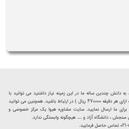
ه دانش چندین ساله ما در این زمینه نیاز داشتید می توانید با
شماره تلفن 9099075305 ( تماس با تلفن ثابت از سراسر کشور و به ازای هر دقیقه 470000 ریال ) در ارتباط باشید. همچنین می توانید
 را برای ما ارسال نمایید. سایت مشاوره هیوا یک مرکز خصوصی و
سنجش ، دانشگاه آزاد و .... هیچگونه وابستگی ندارد.