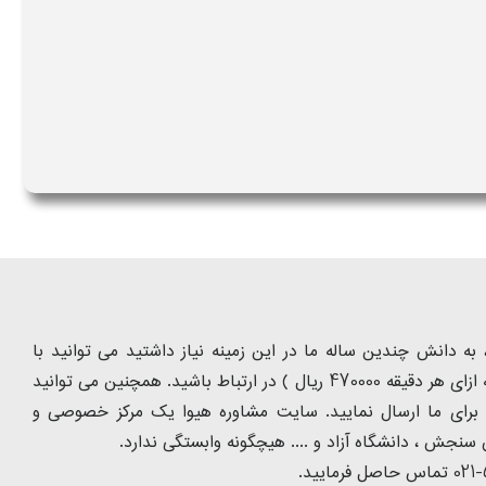
ه دانش چندین ساله ما در این زمینه نیاز داشتید می توانید با
شماره تلفن 9099075305 ( تماس با تلفن ثابت از سراسر کشور و به ازای هر دقیقه 470000 ریال ) در ارتباط باشید. همچنین می توانید
 را برای ما ارسال نمایید. سایت مشاوره هیوا یک مرکز خصوصی و
سنجش ، دانشگاه آزاد و .... هیچگونه وابستگی ندارد.