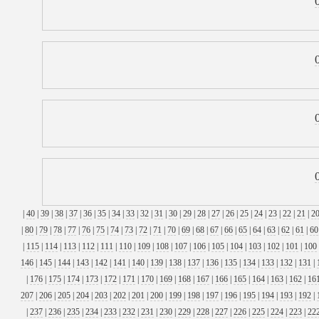
|
40
|
39
|
38
|
37
|
36
|
35
|
34
|
33
|
32
|
31
|
30
|
29
|
28
|
27
|
26
|
25
|
24
|
23
|
22
|
21
|
2
|
80
|
79
|
78
|
77
|
76
|
75
|
74
|
73
|
72
|
71
|
70
|
69
|
68
|
67
|
66
|
65
|
64
|
63
|
62
|
61
|
60
|
115
|
114
|
113
|
112
|
111
|
110
|
109
|
108
|
107
|
106
|
105
|
104
|
103
|
102
|
101
|
100
146
|
145
|
144
|
143
|
142
|
141
|
140
|
139
|
138
|
137
|
136
|
135
|
134
|
133
|
132
|
131
|
|
176
|
175
|
174
|
173
|
172
|
171
|
170
|
169
|
168
|
167
|
166
|
165
|
164
|
163
|
162
|
16
207
|
206
|
205
|
204
|
203
|
202
|
201
|
200
|
199
|
198
|
197
|
196
|
195
|
194
|
193
|
192
|
|
237
|
236
|
235
|
234
|
233
|
232
|
231
|
230
|
229
|
228
|
227
|
226
|
225
|
224
|
223
|
22