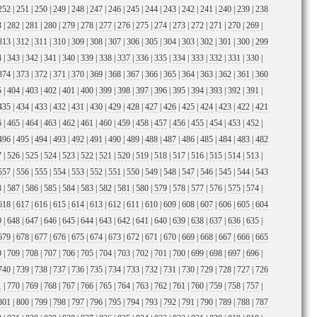
252
|
251
|
250
|
249
|
248
|
247
|
246
|
245
|
244
|
243
|
242
|
241
|
240
|
239
|
238
3
|
282
|
281
|
280
|
279
|
278
|
277
|
276
|
275
|
274
|
273
|
272
|
271
|
270
|
269
|
313
|
312
|
311
|
310
|
309
|
308
|
307
|
306
|
305
|
304
|
303
|
302
|
301
|
300
|
299
4
|
343
|
342
|
341
|
340
|
339
|
338
|
337
|
336
|
335
|
334
|
333
|
332
|
331
|
330
|
374
|
373
|
372
|
371
|
370
|
369
|
368
|
367
|
366
|
365
|
364
|
363
|
362
|
361
|
360
5
|
404
|
403
|
402
|
401
|
400
|
399
|
398
|
397
|
396
|
395
|
394
|
393
|
392
|
391
|
435
|
434
|
433
|
432
|
431
|
430
|
429
|
428
|
427
|
426
|
425
|
424
|
423
|
422
|
421
6
|
465
|
464
|
463
|
462
|
461
|
460
|
459
|
458
|
457
|
456
|
455
|
454
|
453
|
452
|
496
|
495
|
494
|
493
|
492
|
491
|
490
|
489
|
488
|
487
|
486
|
485
|
484
|
483
|
482
7
|
526
|
525
|
524
|
523
|
522
|
521
|
520
|
519
|
518
|
517
|
516
|
515
|
514
|
513
|
557
|
556
|
555
|
554
|
553
|
552
|
551
|
550
|
549
|
548
|
547
|
546
|
545
|
544
|
543
8
|
587
|
586
|
585
|
584
|
583
|
582
|
581
|
580
|
579
|
578
|
577
|
576
|
575
|
574
|
618
|
617
|
616
|
615
|
614
|
613
|
612
|
611
|
610
|
609
|
608
|
607
|
606
|
605
|
604
9
|
648
|
647
|
646
|
645
|
644
|
643
|
642
|
641
|
640
|
639
|
638
|
637
|
636
|
635
|
679
|
678
|
677
|
676
|
675
|
674
|
673
|
672
|
671
|
670
|
669
|
668
|
667
|
666
|
665
0
|
709
|
708
|
707
|
706
|
705
|
704
|
703
|
702
|
701
|
700
|
699
|
698
|
697
|
696
|
740
|
739
|
738
|
737
|
736
|
735
|
734
|
733
|
732
|
731
|
730
|
729
|
728
|
727
|
726
1
|
770
|
769
|
768
|
767
|
766
|
765
|
764
|
763
|
762
|
761
|
760
|
759
|
758
|
757
|
801
|
800
|
799
|
798
|
797
|
796
|
795
|
794
|
793
|
792
|
791
|
790
|
789
|
788
|
787