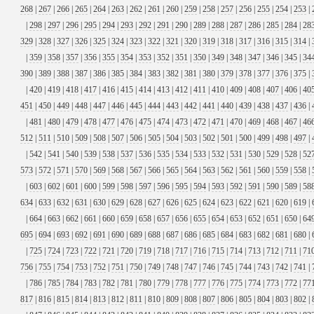
268
|
267
|
266
|
265
|
264
|
263
|
262
|
261
|
260
|
259
|
258
|
257
|
256
|
255
|
254
|
253
|
|
298
|
297
|
296
|
295
|
294
|
293
|
292
|
291
|
290
|
289
|
288
|
287
|
286
|
285
|
284
|
28
329
|
328
|
327
|
326
|
325
|
324
|
323
|
322
|
321
|
320
|
319
|
318
|
317
|
316
|
315
|
314
|
|
359
|
358
|
357
|
356
|
355
|
354
|
353
|
352
|
351
|
350
|
349
|
348
|
347
|
346
|
345
|
34
390
|
389
|
388
|
387
|
386
|
385
|
384
|
383
|
382
|
381
|
380
|
379
|
378
|
377
|
376
|
375
|
|
420
|
419
|
418
|
417
|
416
|
415
|
414
|
413
|
412
|
411
|
410
|
409
|
408
|
407
|
406
|
40
451
|
450
|
449
|
448
|
447
|
446
|
445
|
444
|
443
|
442
|
441
|
440
|
439
|
438
|
437
|
436
|
|
481
|
480
|
479
|
478
|
477
|
476
|
475
|
474
|
473
|
472
|
471
|
470
|
469
|
468
|
467
|
46
512
|
511
|
510
|
509
|
508
|
507
|
506
|
505
|
504
|
503
|
502
|
501
|
500
|
499
|
498
|
497
|
|
542
|
541
|
540
|
539
|
538
|
537
|
536
|
535
|
534
|
533
|
532
|
531
|
530
|
529
|
528
|
52
573
|
572
|
571
|
570
|
569
|
568
|
567
|
566
|
565
|
564
|
563
|
562
|
561
|
560
|
559
|
558
|
|
603
|
602
|
601
|
600
|
599
|
598
|
597
|
596
|
595
|
594
|
593
|
592
|
591
|
590
|
589
|
58
634
|
633
|
632
|
631
|
630
|
629
|
628
|
627
|
626
|
625
|
624
|
623
|
622
|
621
|
620
|
619
|
|
664
|
663
|
662
|
661
|
660
|
659
|
658
|
657
|
656
|
655
|
654
|
653
|
652
|
651
|
650
|
64
695
|
694
|
693
|
692
|
691
|
690
|
689
|
688
|
687
|
686
|
685
|
684
|
683
|
682
|
681
|
680
|
|
725
|
724
|
723
|
722
|
721
|
720
|
719
|
718
|
717
|
716
|
715
|
714
|
713
|
712
|
711
|
71
756
|
755
|
754
|
753
|
752
|
751
|
750
|
749
|
748
|
747
|
746
|
745
|
744
|
743
|
742
|
741
|
|
786
|
785
|
784
|
783
|
782
|
781
|
780
|
779
|
778
|
777
|
776
|
775
|
774
|
773
|
772
|
77
817
|
816
|
815
|
814
|
813
|
812
|
811
|
810
|
809
|
808
|
807
|
806
|
805
|
804
|
803
|
802
|